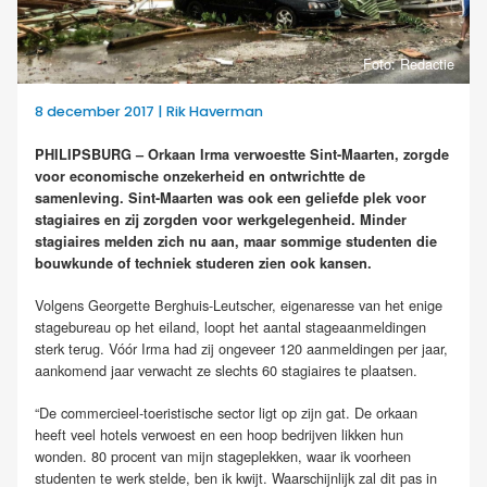
Foto: Redactie
8 december 2017 | Rik Haverman
PHILIPSBURG – Orkaan Irma verwoestte Sint-Maarten, zorgde
voor economische onzekerheid en ontwrichtte de
samenleving. Sint-Maarten was ook een geliefde plek voor
stagiaires en zij zorgden voor werkgelegenheid. Minder
stagiaires melden zich nu aan, maar sommige studenten die
bouwkunde of techniek studeren zien ook kansen.
Volgens Georgette Berghuis-Leutscher, eigenaresse van het enige
stagebureau op het eiland, loopt het aantal stageaanmeldingen
sterk terug. Vóór Irma had zij ongeveer 120 aanmeldingen per jaar,
aankomend jaar verwacht ze slechts 60 stagiaires te plaatsen.
“De commercieel-toeristische sector ligt op zijn gat. De orkaan
heeft veel hotels verwoest en een hoop bedrijven likken hun
wonden. 80 procent van mijn stageplekken, waar ik voorheen
studenten te werk stelde, ben ik kwijt. Waarschijnlijk zal dit pas in