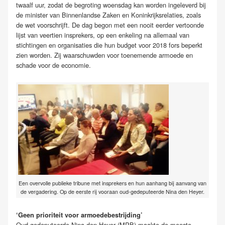
twaalf uur, zodat de begroting woensdag kan worden ingeleverd bij
de minister van Binnenlandse Zaken en Koninkrijksrelaties, zoals
de wet voorschrijft. De dag begon met een nooit eerder vertoonde
lijst van veertien insprekers, op een enkeling na allemaal van
stichtingen en organisaties die hun budget voor 2018 fors beperkt
zien worden. Zij waarschuwden voor toenemende armoede en
schade voor de economie.
Een overvolle publieke tribune met insprekers en hun aanhang bij aanvang van
de vergadering. Op de eerste rij vooraan oud-gedeputeerde Nina den Heyer.
‘Geen prioriteit voor armoedebestrijding’
Oud-gedeputeerde Nina den Heyer (MPB) maakte de meeste