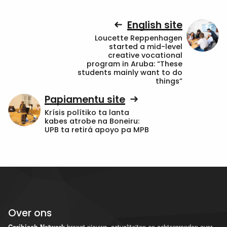
English site
Loucette Reppenhagen
started a mid-level
creative vocational
program in Aruba: “These
students mainly want to do
things”
Papiamentu site
Krísis polítiko ta lanta
kabes atrobe na Boneiru:
UPB ta retirá apoyo pa MPB
Over ons
brengt nieuws, actualiteiten en achtergronden over
Caribisch Netwerk