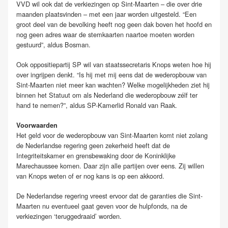
VVD wil ook dat de verkiezingen op Sint-Maarten – die over drie
maanden plaatsvinden – met een jaar worden uitgesteld. “Een
groot deel van de bevolking heeft nog geen dak boven het hoofd en
nog geen adres waar de stemkaarten naartoe moeten worden
gestuurd”, aldus Bosman.
Ook oppositiepartij SP wil van staatssecretaris Knops weten hoe hij
over ingrijpen denkt. “Is hij met mij eens dat de wederopbouw van
Sint-Maarten niet meer kan wachten? Welke mogelijkheden ziet hij
binnen het Statuut om als Nederland die wederopbouw zélf ter
hand te nemen?”, aldus SP-Kamerlid Ronald van Raak.
Voorwaarden
Het geld voor de wederopbouw van Sint-Maarten komt niet zolang
de Nederlandse regering geen zekerheid heeft dat de
Integriteitskamer en grensbewaking door de Koninklijke
Marechaussee komen. Daar zijn alle partijen over eens. Zij willen
van Knops weten of er nog kans is op een akkoord.
De Nederlandse regering vreest ervoor dat de garanties die Sint-
Maarten nu eventueel gaat geven voor de hulpfonds, na de
verkiezingen ‘teruggedraaid’ worden.