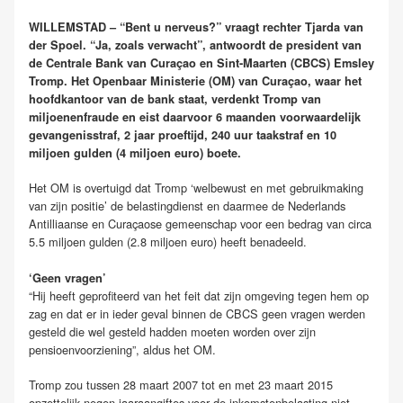
WILLEMSTAD – “Bent u nerveus?” vraagt rechter Tjarda van
der Spoel. “Ja, zoals verwacht”, antwoordt de president van
de Centrale Bank van Curaçao en Sint-Maarten (CBCS) Emsley
Tromp. Het Openbaar Ministerie (OM) van Curaçao, waar het
hoofdkantoor van de bank staat, verdenkt Tromp van
miljoenenfraude en eist daarvoor 6 maanden voorwaardelijk
gevangenisstraf, 2 jaar proeftijd, 240 uur taakstraf en 10
miljoen gulden (4 miljoen euro) boete.
Het OM is overtuigd dat Tromp ‘welbewust en met gebruikmaking
van zijn positie’ de belastingdienst en daarmee de Nederlands
Antilliaanse en Curaçaose gemeenschap voor een bedrag van circa
5.5 miljoen gulden (2.8 miljoen euro) heeft benadeeld.
‘Geen vragen’
“Hij heeft geprofiteerd van het feit dat zijn omgeving tegen hem op
zag en dat er in ieder geval binnen de CBCS geen vragen werden
gesteld die wel gesteld hadden moeten worden over zijn
pensioenvoorziening”, aldus het OM.
Tromp zou tussen 28 maart 2007 tot en met 23 maart 2015
opzettelijk negen jaaraangiftes voor de inkomstenbelasting niet