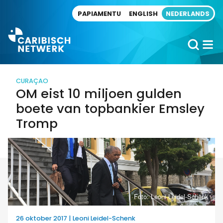
Direct naar artikel
PAPIAMENTU
ENGLISH
NEDERLANDS
CURAÇAO
OM eist 10 miljoen gulden
boete van topbankier Emsley
Tromp
Foto: Leoni Leidel-Schenk
26 oktober 2017 | Leoni Leidel-Schenk