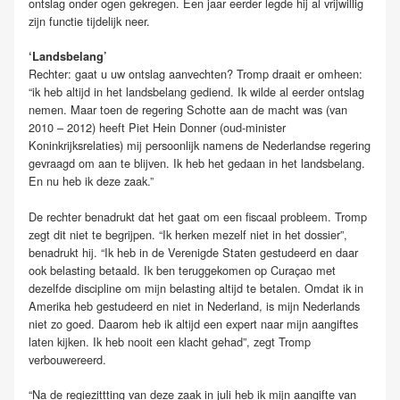
ontslag onder ogen gekregen. Een jaar eerder legde hij al vrijwillig
zijn functie tijdelijk neer.
‘Landsbelang’
Rechter: gaat u uw ontslag aanvechten? Tromp draait er omheen:
“ik heb altijd in het landsbelang gediend. Ik wilde al eerder ontslag
nemen. Maar toen de regering Schotte aan de macht was (van
2010 – 2012) heeft Piet Hein Donner (oud-minister
Koninkrijksrelaties) mij persoonlijk namens de Nederlandse regering
gevraagd om aan te blijven. Ik heb het gedaan in het landsbelang.
En nu heb ik deze zaak.”
De rechter benadrukt dat het gaat om een fiscaal probleem. Tromp
zegt dit niet te begrijpen. “Ik herken mezelf niet in het dossier”,
benadrukt hij. “Ik heb in de Verenigde Staten gestudeerd en daar
ook belasting betaald. Ik ben teruggekomen op Curaçao met
dezelfde discipline om mijn belasting altijd te betalen. Omdat ik in
Amerika heb gestudeerd en niet in Nederland, is mijn Nederlands
niet zo goed. Daarom heb ik altijd een expert naar mijn aangiftes
laten kijken. Ik heb nooit een klacht gehad”, zegt Tromp
verbouwereerd.
“Na de regiezittting van deze zaak in juli heb ik mijn aangifte van