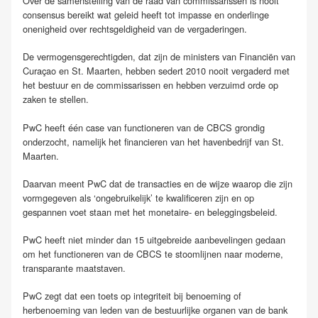
Over de samenstelling van de raad van commissarissen is nooit
consensus bereikt wat geleid heeft tot impasse en onderlinge
onenigheid over rechtsgeldigheid van de vergaderingen.
De vermogensgerechtigden, dat zijn de ministers van Financiën van
Curaçao en St. Maarten, hebben sedert 2010 nooit vergaderd met
het bestuur en de commissarissen en hebben verzuimd orde op
zaken te stellen.
PwC heeft één case van functioneren van de CBCS grondig
onderzocht, namelijk het financieren van het havenbedrijf van St.
Maarten.
Daarvan meent PwC dat de transacties en de wijze waarop die zijn
vormgegeven als ‘ongebruikelijk’ te kwalificeren zijn en op
gespannen voet staan met het monetaire- en beleggingsbeleid.
PwC heeft niet minder dan 15 uitgebreide aanbevelingen gedaan
om het functioneren van de CBCS te stoomlijnen naar moderne,
transparante maatstaven.
PwC zegt dat een toets op integriteit bij benoeming of
herbenoeming van leden van de bestuurlijke organen van de bank