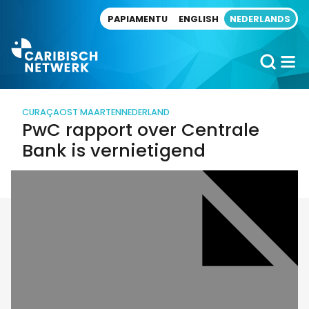
Direct naar artikel
PAPIAMENTU
ENGLISH
NEDERLANDS
CURAÇAO
ST MAARTEN
NEDERLAND
PwC rapport over Centrale
Bank is vernietigend