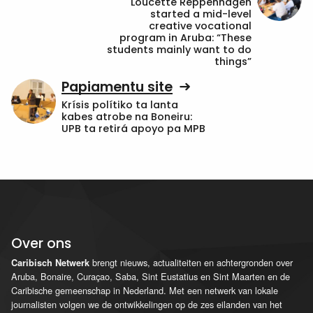
Loucette Reppenhagen
started a mid-level
creative vocational
program in Aruba: “These
students mainly want to do
things”
Papiamentu site
Krísis polítiko ta lanta
kabes atrobe na Boneiru:
UPB ta retirá apoyo pa MPB
Over ons
brengt nieuws, actualiteiten en achtergronden over
Caribisch Netwerk
Aruba, Bonaire, Curaçao, Saba, Sint Eustatius en Sint Maarten en de
Caribische gemeenschap in Nederland. Met een netwerk van lokale
journalisten volgen we de ontwikkelingen op de zes eilanden van het