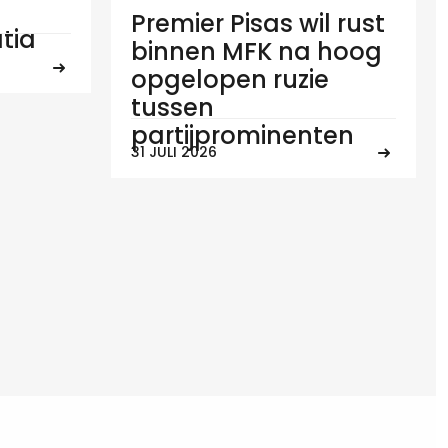
Premier Pisas wil rust
tia
binnen MFK na hoog
opgelopen ruzie
tussen
partijprominenten
31 JULI 2026