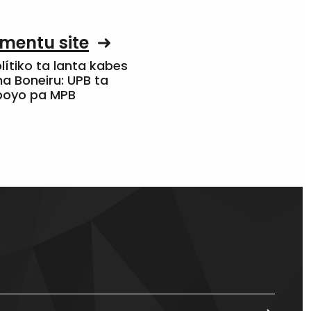
mentu site
olítiko ta lanta kabes
a Boneiru: UPB ta
apoyo pa MPB