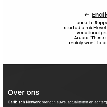
Engli
Loucette Rep
started a mid-level
vocational pr
Aruba: “These 
mainly want to do
Over ons
Caribisch Netwerk
brengt nieuws, actualiteiten en achter