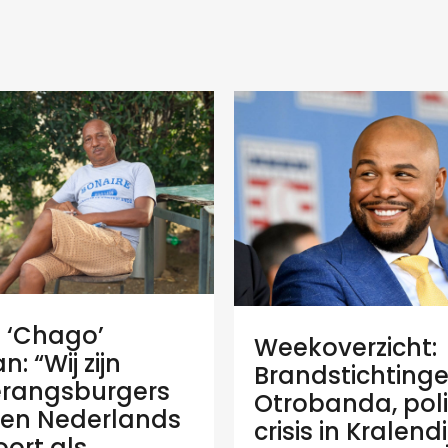
e ‘Chago’
Weekoverzicht:
: “Wij zijn
Brandstichtinge
rangsburgers
Otrobanda, poli
en Nederlands
crisis in Kralend
ort als