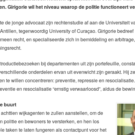
n. Girigorie wil het niveau waarop de politie functioneert v
e de jonge advocaat zijn rechtenstudie af aan de Universiteit v
ntillen, tegenwoordig University of Curaçao. Girigorie bedree
emeen recht, en specialiseerde zich in bemiddeling en arbitrage,
ingsrecht.
introductiebezoeken bij departementen uit zijn portefeuille, const
 verschillende onderdelen ervan uit evenwicht zijn geraakt. Hij z
en te willen concentreren: preventie, repressie en resocialisatie
preventie en resocialisatie “ernstig verwaarloosd”, aldus de bew
e buurt
t achttien wijkagenten te zullen aanstellen, om de
 politie en bewoners te versterken, en hen los
ële taken te laten fungeren als contactpunt voor het