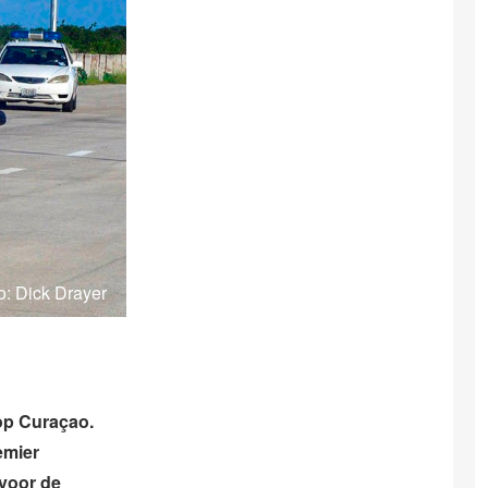
o: Dick Drayer
 op Curaçao.
emier
 voor de