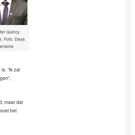
ter Quincy
ie. Foto: Deya
ensche
s. “Ik zal
gen”,
d, maar dat
moet het