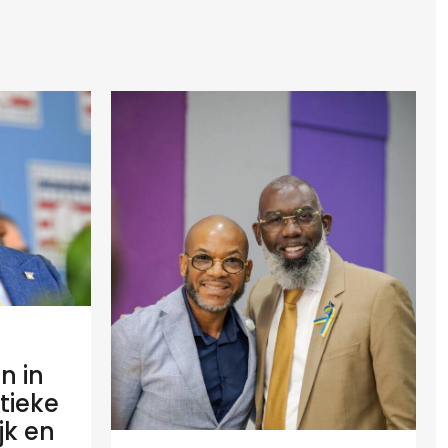
n in
tieke
ijk en