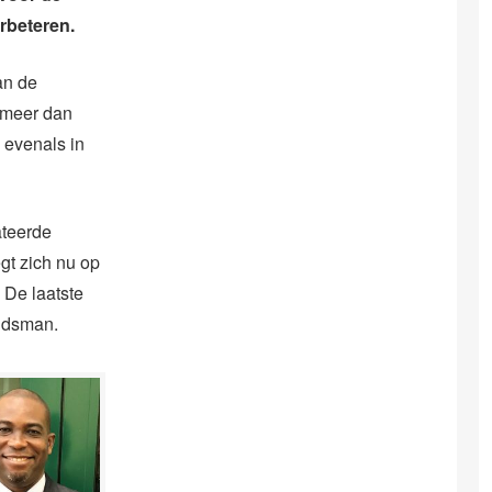
erbeteren.
an de
f meer dan
 evenals in
ateerde
egt zich nu op
. De laatste
indsman.