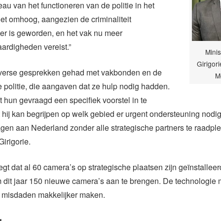
eau van het functioneren van de politie in het
t omhoog, aangezien de criminaliteit
her is geworden, en het vak nu meer
ardigheden vereist.”
Minis
Girigor
 diverse gesprekken gehad met vakbonden en de
M
e politie, die aangaven dat ze hulp nodig hadden.
ft hun gevraagd een specifiek voorstel in te
 hij kan begrijpen op welk gebied er urgent ondersteuning nodig i
gen aan Nederland zonder alle strategische partners te raadple
Girigorie.
egt dat al 60 camera’s op strategische plaatsen zijn geïnstalleer
m dit jaar 150 nieuwe camera’s aan te brengen. De technologie 
 misdaden makkelijker maken.
g