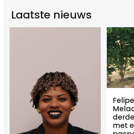
Laatste nieuws
Felip
Melaan
derde
met e
paspo