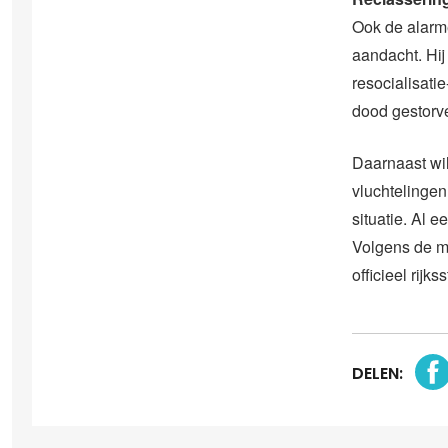
Ook de alarme
aandacht. Hij
resocialisati
dood gestorve
Daarnaast wi
vluchtelingen
situatie. Al 
Volgens de m
officieel rijk
DELEN: