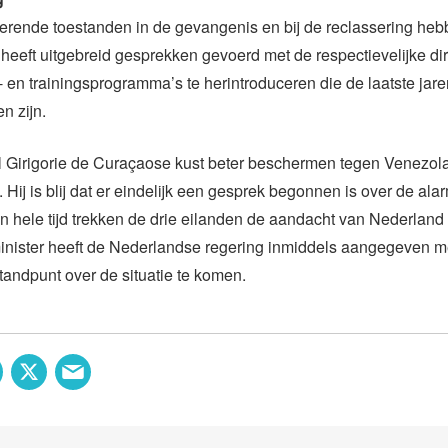
rende toestanden in de gevangenis en bij de reclassering heb
 heeft uitgebreid gesprekken gevoerd met de respectievelijke d
e- en trainingsprogramma’s te herintroduceren die de laatste jaren
n zijn.
l Girigorie de Curaçaose kust beter beschermen tegen Venezo
. Hij is blij dat er eindelijk een gesprek begonnen is over de al
een hele tijd trekken de drie eilanden de aandacht van Nederland 
inister heeft de Nederlandse regering inmiddels aangegeven m
sstandpunt over de situatie te komen.