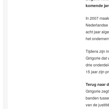
komende jare
In 2007 maakt
Nederlandse A
acht jaar alg
het ondernem
Tijdens zijn 
Girigorie dat
drie onderdel
15 jaar zijn 
Terug naar d
Girigorie zeg
banden tussen
van de justiti