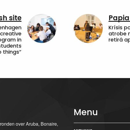
sh site
Papia
penhagen
Krísis p
 creative
atrobe n
ogram in
retirá 
students
 things”
Menu
gronden over Aruba, Bonaire,