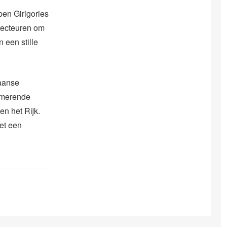
ben Girigories
irecteuren om
 een stille
laanse
armerende
en het Rijk.
et een