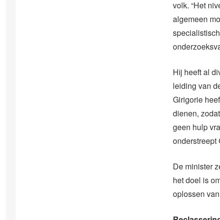
volk. “Het niv
algemeen moe
specialistisc
onderzoeksva
Hij heeft al
leiding van d
Girigorie hee
dienen, zodat
geen hulp vra
onderstreept 
De minister z
het doel is o
oplossen van
Reclasserin