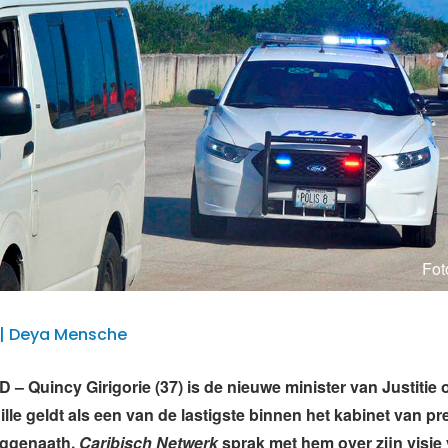
Fot
7 | Deya Mensche
 Quincy Girigorie (37) is de nieuwe minister van Justitie
ille geldt als een van de lastigste binnen het kabinet van pr
ggenaath.
Caribisch Netwerk
sprak met hem over zijn visie