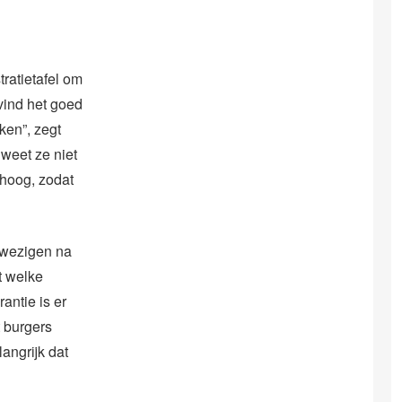
ratietafel om
vind het goed
ken”, zegt
weet ze niet
hoog, zodat
anwezigen na
t welke
rantie is er
t burgers
langrijk dat