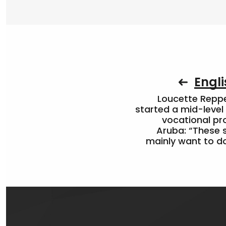
Engli
Loucette Rep
started a mid-level
vocational pr
Aruba: “These 
mainly want to do