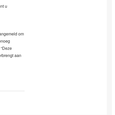
nt u
 aangemeld om
genoeg
: “Deze
erbrengt aan