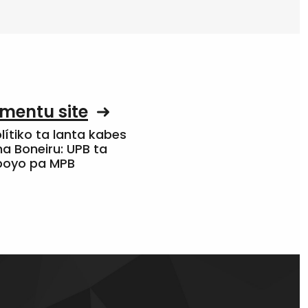
mentu site
olítiko ta lanta kabes
a Boneiru: UPB ta
apoyo pa MPB