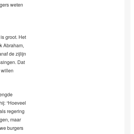
rgers weten
is groot. Het
ark Abraham,
naf de zijlijn
ssingen. Dat
 willen
mengde
hij: “Hoeveel
ls regering
agen, maar
 we burgers