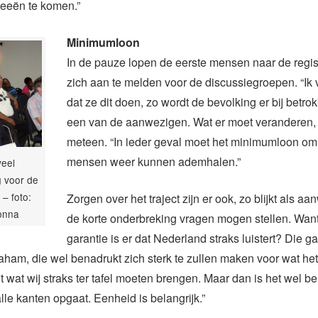
deeën te komen.”
Minimumloon
In de pauze lopen de eerste mensen naar de regist
zich aan te melden voor de discussiegroepen. “Ik 
dat ze dit doen, zo wordt de bevolking er bij betrok
een van de aanwezigen. Wat er moet veranderen, 
meteen. “In ieder geval moet het minimumloon om
mensen weer kunnen ademhalen.”
veel
g voor de
– foto:
Zorgen over het traject zijn er ook, zo blijkt als a
onna
de korte onderbreking vragen mogen stellen. Wan
garantie is er dat Nederland straks luistert? Die ga
raham, die wel benadrukt zich sterk te zullen maken voor wat he
t wat wij straks ter tafel moeten brengen. Maar dan is het wel be
alle kanten opgaat. Eenheid is belangrijk.”