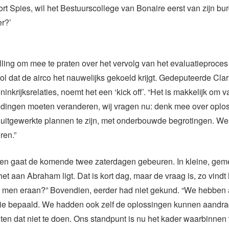
ort Spies, wil het Bestuurscollege van Bonaire eerst van zijn bu
r?’
ling om mee te praten over het vervolg van het evaluatieproces 
 vol dat de airco het nauwelijks gekoeld krijgt. Gedeputeerde Cl
inkrijksrelaties, noemt het een ‘kick off’. “Het is makkelijk om va
 dingen moeten veranderen, wij vragen nu: denk mee over oplo
uitgewerkte plannen te zijn, met onderbouwde begrotingen. We
ren.”
n gaat de komende twee zaterdagen gebeuren. In kleine, ge
het aan Abraham ligt. Dat is kort dag, maar de vraag is, zo vindt 
 men eraan?” Bovendien, eerder had niet gekund. “We hebben a
tie bepaald. We hadden ook zelf de oplossingen kunnen aandr
en dat niet te doen. Ons standpunt is nu het kader waarbinnen