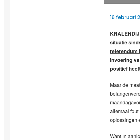
16 februari 
KRALENDIJK 
situatie sind
referendum 
invoering va
positief hee
Maar de maats
belangenvere
maandagavond
allemaal fout
oplossingen e
Want in aanlo