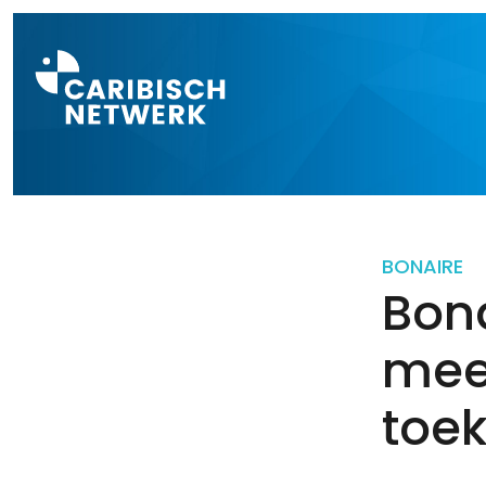
Direct naar a
BONAIRE
Bona
mee
toe