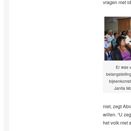
vragen met i
Er was 
belangstellin
bijeenkomst 
Janita M
niet, zegt Ab
willen. “U zeg
het volk niet 