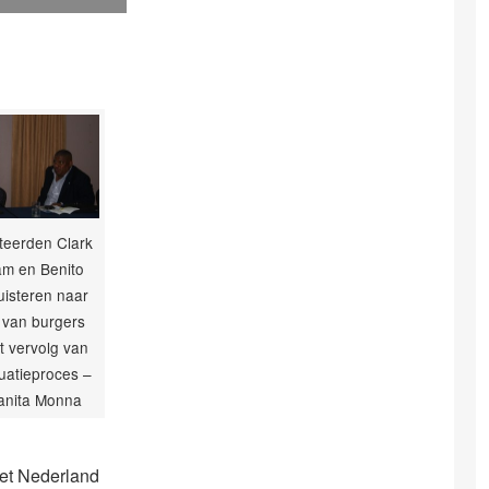
eerden Clark
m en Benito
luisteren naar
 van burgers
t vervolg van
uatieproces –
Janita Monna
met Nederland