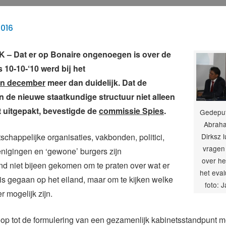
2016
– Dat er op Bonaire ongenoegen is over de
s 10-10-‘10 werd bij het
in december
meer dan duidelijk. Dat de
n de nieuwe staatkundige structuur niet alleen
ft uitgepakt, bevestigde de
commissie Spies
.
Gedeput
Abraha
chappelijke organisaties, vakbonden, politici,
Dirksz 
vragen
nigingen en ‘gewone’ burgers zijn
over he
 niet bijeen gekomen om te praten over wat er
het eval
 is gegaan op het eiland, maar om te kijken welke
foto: 
r mogelijk zijn.
op tot de formulering van een gezamenlijk kabinetsstandpunt 