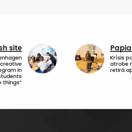
sh site
Papia
penhagen
Krísis p
 creative
atrobe n
ogram in
retirá 
students
 things”