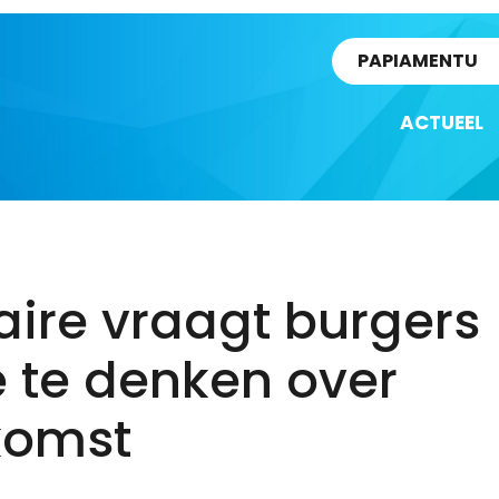
rtikel
PAPIAMENTU
ACTUEEL
ire vraagt burgers
 te denken over
komst