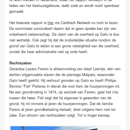
lades van het bestuursgebouw, raakt zoek en wordt nooit openbaar
gemaakt.
Het bewuste rapport is
hier
via Caribisch Netwerk nu toch te lezen.
De commissie concludeert daarin dat er geen sprake kan zijn van
onbeheerd nalatenschap. De claim van de overheid op Gato is dus
niet wettelijk. Ook zegt hij dat de onduidelijke situatie rondom de
grond van Gato te wijten is aan grove nalatigheid van die overheid,
omdat die haar administratie niet op orde heeft.
Rechtszaken
Gerardus Lazaro Ferero is afstammeling van slaaf Leentje, één van
dertien vrijgemaakte slaven die de plantage Malpais, waaronder
Gato heeft geërfd. Hij verhuurt gronden op Gato en heeft Philipe
Benicio “Fiel” Pietersz in dienst die voor hem de huurpenningen int.
Na een grondmeting in 1974, op verzoek van Ferero, gaat het mis
tussen die twee. Fiel zegt dat hij eigenaar is geworden van de
grond, hij int immers al jaren de huurpenningen. Dat de familie
Ferero al jaren grondbelasting betaalt, doet volgens hem niet ter
zake. Een stroom van rechtszaken volgt. Tot in hoger beroep.