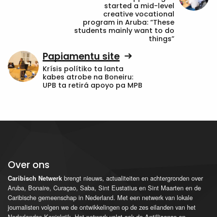
started a mid-level
creative vocational
program in Aruba: “These
students mainly want to do
things”
Papiamentu site
Krísis polítiko ta lanta
kabes atrobe na Boneiru:
UPB ta retirá apoyo pa MPB
Over ons
brengt nieuws, actualiteiten en achtergronden over
Caribisch Netwerk
Aruba, Bonaire, Curaçao, Saba, Sint Eustatius en Sint Maarten en de
Caribische gemeenschap in Nederland. Met een netwerk van lokale
journalisten volgen we de ontwikkelingen op de zes eilanden van het
Nederlandse Koninkrijk. Het netwerk volgt ook de Antilliaanse en