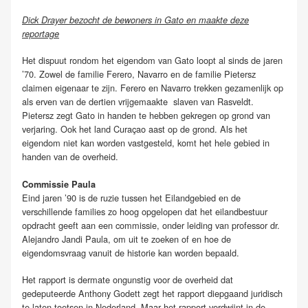
Dick Drayer bezocht de bewoners in Gato en maakte deze
reportage
Het dispuut rondom het eigendom van Gato loopt al sinds de jaren
’70. Zowel de familie Ferero, Navarro en de familie Pietersz
claimen eigenaar te zijn. Ferero en Navarro trekken gezamenlijk op
als erven van de dertien vrijgemaakte slaven van Rasveldt.
Pietersz zegt Gato in handen te hebben gekregen op grond van
verjaring. Ook het land Curaçao aast op de grond. Als het
eigendom niet kan worden vastgesteld, komt het hele gebied in
handen van de overheid.
Commissie Paula
Eind jaren ’90 is de ruzie tussen het Eilandgebied en de
verschillende families zo hoog opgelopen dat het eilandbestuur
opdracht geeft aan een commissie, onder leiding van professor dr.
Alejandro Jandi Paula, om uit te zoeken of en hoe de
eigendomsvraag vanuit de historie kan worden bepaald.
Het rapport is dermate ongunstig voor de overheid dat
gedeputeerde Anthony Godett zegt het rapport diepgaand juridisch
te laten toetsen in Nederland. Maar het rapport verdwijnt in de