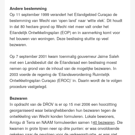
Andere bestemming
Op 11 september 1999 verandert het Eilandgebied Curaçao de
bestemming van Wechi van ‘open land’ naar ‘witte vlek’. Dit houdt
in dat 80 hectare grond op Wechi niet meer valt onder het
Eilandelijk Ontwikkelingsplan (EOP) en in aanmerking komt voor
het bouwen van woningen. Deze beslissing stuitte op veel
bezwaren.
Op 7 september 2001 kwam toenmalig gouverneur Jaime Saleh
met een Landsbesluit dat de Eilandsraad een beslissing moest
nemen op grond van de inhoud van de mogelijke bezwaren. In
2003 voerde de regering de ‘Eilandsverordening Ruimtelijk
Ontwikkelingsplan Curaçao (EROC)’ in. Daarin wordt de te volgen
procedure vastgelegd.
Bezwaren
In opdracht van de DROV is er op 15 mei 2006 een hoorzitting
georganiseerd waar belanghebbenden hun bezwaren tegen de
ontwikkeling van Wechi konden formuleren. Lokale bewoners,
Amigu di Terra en NAAM formuleerden samen 1
40 bezwaren
. Die
kwamen in grote lijnen neer op drie punten: er was onvoldoende
gekeken naar de gevolgen voor de verkeerssituatie, er was niet