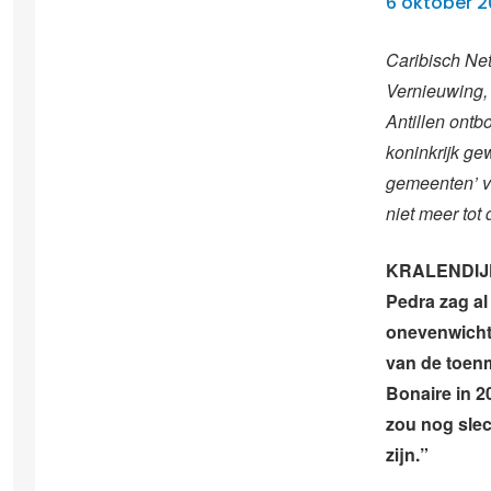
6 oktober 2
Caribisch Net
Vernieuwing,
Antillen ont
koninkrijk ge
gemeenten’ v
niet meer tot
KRALENDIJK 
Pedra zag al
onevenwichti
van de toenm
Bonaire in 2
zou nog slec
zijn.”