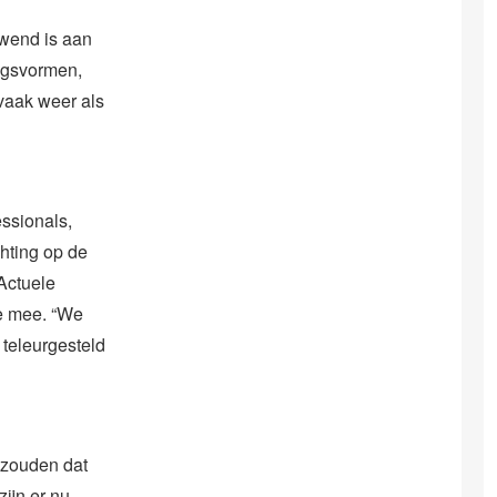
wend is aan
angsvormen,
vaak weer als
essionals,
hting op de
Actuele
ze mee. “We
 teleurgesteld
h
 zouden dat
zijn er nu