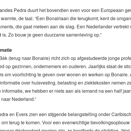
andes Pedra duurt het bovendien even voor een Europeaan ge
e warmte, de taal. “Een Bonairiaan die terugkomt, kent de omg
ments, die gaat meteen aan de slag. Een Nederlander vertrekt 
d is. Zo bouw je geen duurzame samenleving op.”
rmatie
èk (terug naar Bonaire) richt zich op afgestudeerde jonge prof
 op gezinnen, ondernemers en ouderen. Jaarlijks staat de stic
rs om voorlichting te geven over wonen en werken op Bonaire. 
informatie over huisvesting, belasting en ziektekosten nemen 
e informatie, we hebben er niets aan als iemand na een half jaar
t naar Nederland.”
ra en Evers zien een stijgende belangstelling onder Caribisc
 om terug te komen. Voor een evenwichtige bevolkingsopbouw
ngeveer driehonderd moeten zijn, zo becijferde de stichting. “Het 