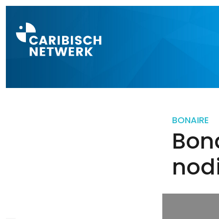
Direct naar a
BONAIRE
Bona
nod