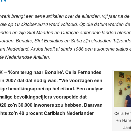
015
werk brengt een serie artikelen over de eilanden, vijf jaar na d
 die op 10 oktober 2010 werd voltooid. Op die datum werden d
bonden en zijn Sint Maarten en Curaçao autonome landen binnen
worden. Bonaire, Sint Eustatius en Saba zijn sindsdien ‘bijzond
an Nederland. Aruba heeft al sinds 1986 een autonome status
 de Nederlandse Antillen.
– ‘Kom terug naar Bonaire’. Celia Fernandes
 in 2007 dat dat nodig was. “We voorzagen een
ge bevolkingsgroei op het eiland. Een analyse
alige bevolkingscijfers voorspelde dat
020 zo’n 30.000 inwoners zou hebben. Daarvan
hts zo’n 40 procent Caribisch Nederlander
Celia Fe
en Hans
Jan