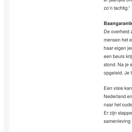
zo’n tachtig.”
Baangaranti
De overheid 
mensen het ei
haar eigen je
een beurs kri
stond. Na je 
opgeleid. Je 
Een visie ka
Nederland en B
naar het oude
Er zijn stapp
samenleving o