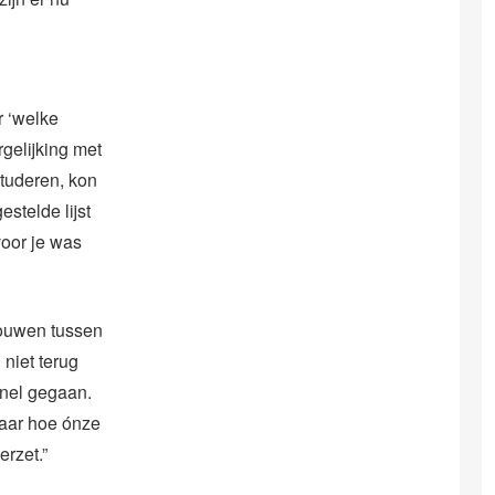
r ‘welke
gelijking met
tuderen, kon
stelde lijst
voor je was
rouwen tussen
 niet terug
snel gegaan.
naar hoe ónze
erzet.”