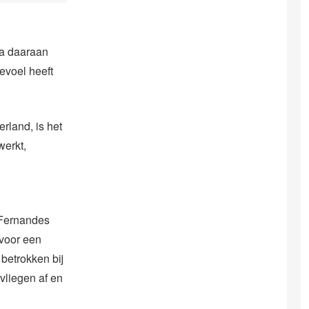
ra daaraan
evoel heeft
rland, is het
werkt,
 Fernandes
 voor een
betrokken bij
vliegen af en