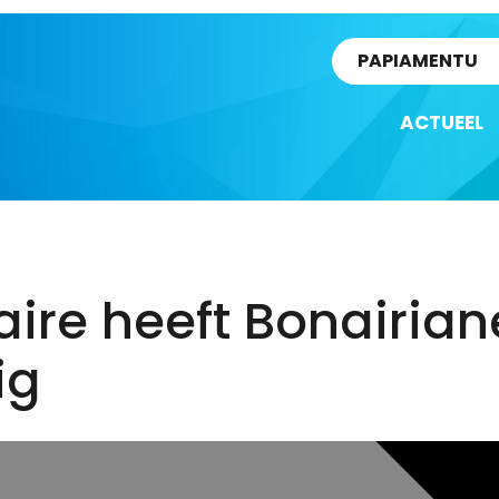
rtikel
PAPIAMENTU
ACTUEEL
ire heeft Bonairia
ig