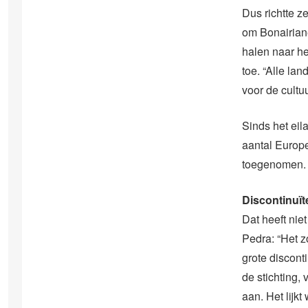
Dus richtte z
om Bonairiane
halen naar he
toe. “Alle la
voor de cultu
Sinds het eil
aantal Europe
toegenomen.
Discontinuïte
Dat heeft nie
Pedra: “Het z
grote discon
de stichting,
aan. Het lijkt