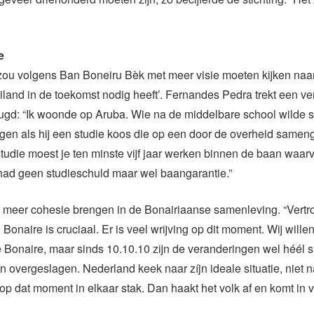
e
zou volgens Ban Boneiru Bèk met meer visie moeten kijken naa
land in de toekomst nodig heeft’. Fernandes Pedra trekt een ver
ugd: “Ik woonde op Aruba. Wie na de middelbare school wilde s
jgen als hij een studie koos die op een door de overheid samenge
studie moest je ten minste vijf jaar werken binnen de baan waar
had geen studieschuld maar wel baangarantie.”
n meer cohesie brengen in de Bonairiaanse samenleving. “Vert
onaire is cruciaal. Er is veel wrijving op dit moment. Wij willen
 Bonaire, maar sinds 10.10.10 zijn de veranderingen wel héél 
en overgeslagen. Nederland keek naar zíjn ideale situatie, niet 
p dat moment in elkaar stak. Dan haakt het volk af en komt in v