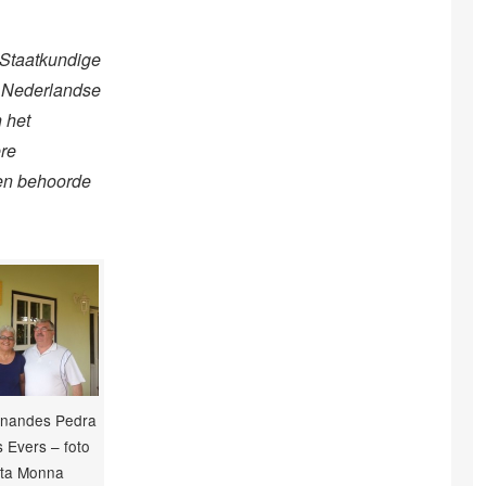
e Staatkundige
e Nederlandse
 het
ere
 en behoorde
rnandes Pedra
 Evers – foto
ita Monna