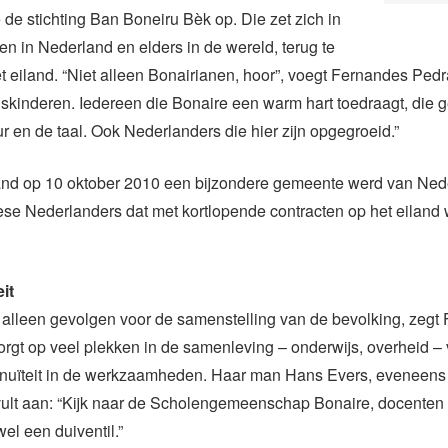
e de stichting Ban Boneiru Bèk op. Die zet zich in
n in Nederland en elders in de wereld, terug te
t eiland. “Niet alleen Bonairianen, hoor”, voegt Fernandes Ped
ndskinderen. Iedereen die Bonaire een warm hart toedraagt, die g
ur en de taal. Ook Nederlanders die hier zijn opgegroeid.”
and op 10 oktober 2010 een bijzondere gemeente werd van Nede
se Nederlanders dat met kortlopende contracten op het eiland 
it
t alleen gevolgen voor de samenstelling van de bevolking, zegt
orgt op veel plekken in de samenleving – onderwijs, overheid –
tinuïteit in de werkzaamheden. Haar man Hans Evers, eveneens 
 vult aan: “Kijk naar de Scholengemeenschap Bonaire, docenten 
 wel een duiventil.”