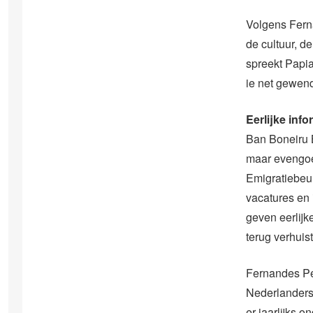
Volgens Fern
de cultuur, d
spreekt Papia
ie net gewen
Eerlijke info
Ban Boneiru B
maar evengoed
Emigratiebeu
vacatures en 
geven eerlijk
terug verhuis
Fernandes Ped
Nederlanders
er jaarlijks o