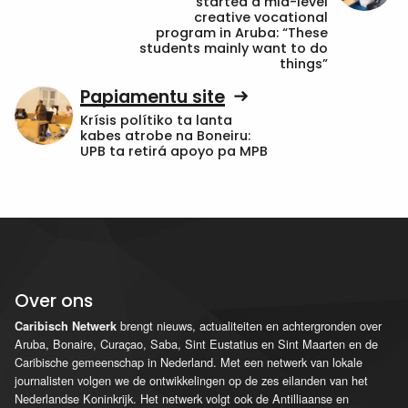
started a mid-level
creative vocational
program in Aruba: “These
students mainly want to do
things”
Papiamentu site
Krísis polítiko ta lanta
kabes atrobe na Boneiru:
UPB ta retirá apoyo pa MPB
Over ons
brengt nieuws, actualiteiten en achtergronden over
Caribisch Netwerk
Aruba, Bonaire, Curaçao, Saba, Sint Eustatius en Sint Maarten en de
Caribische gemeenschap in Nederland. Met een netwerk van lokale
journalisten volgen we de ontwikkelingen op de zes eilanden van het
Nederlandse Koninkrijk. Het netwerk volgt ook de Antilliaanse en