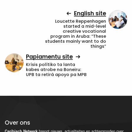
English site
Loucette Reppenhagen
started a mid-level
creative vocational
program in Aruba: “These
students mainly want to do
things”
Papiamentu site
Krísis polítiko ta lanta
kabes atrobe na Boneiru:
UPB ta retirá apoyo pa MPB
Over ons
brengt nieuws, actualiteiten en achtergronden over
Caribisch Netwerk