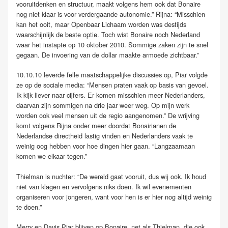
vooruitdenken en structuur, maakt volgens hem ook dat Bonaire
nog niet klaar is voor verdergaande autonomie.” Rijna: “Misschien
kan het ooit, maar Openbaar Lichaam worden was destijds
waarschijnlijk de beste optie. Toch wist Bonaire noch Nederland
waar het instapte op 10 oktober 2010. Sommige zaken zijn te snel
gegaan. De invoering van de dollar maakte armoede zichtbaar.”
10.10.10 leverde felle maatschappelijke discussies op, Piar volgde
ze op de sociale media: “Mensen praten vaak op basis van gevoel.
Ik kijk liever naar cijfers. Er komen misschien meer Nederlanders,
daarvan zijn sommigen na drie jaar weer weg. Op mijn werk
worden ook veel mensen uit de regio aangenomen.” De wrijving
komt volgens Rijna onder meer doordat Bonairianen de
Nederlandse directheid lastig vinden en Nederlanders vaak te
weinig oog hebben voor hoe dingen hier gaan. “Langzaamaan
komen we elkaar tegen.”
Thielman is nuchter: “De wereld gaat vooruit, dus wij ook. Ik houd
niet van klagen en vervolgens niks doen. Ik wil evenementen
organiseren voor jongeren, want voor hen is er hier nog altijd weinig
te doen.”
Merry en Davis Piar blijven op Bonaire, net als Thielman, die ook