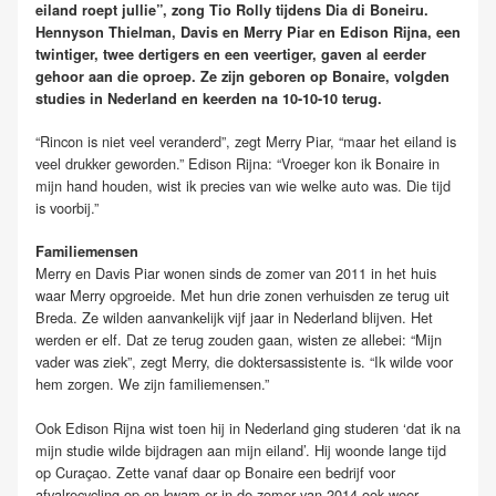
eiland roept jullie”, zong Tio Rolly tijdens Dia di Boneiru.
Hennyson Thielman, Davis en Merry Piar en Edison Rijna, een
twintiger, twee dertigers en een veertiger, gaven al eerder
gehoor aan die oproep. Ze zijn geboren op Bonaire, volgden
studies in Nederland en keerden na 10-10-10 terug.
“Rincon is niet veel veranderd”, zegt Merry Piar, “maar het eiland is
veel drukker geworden.” Edison Rijna: “Vroeger kon ik Bonaire in
mijn hand houden, wist ik precies van wie welke auto was. Die tijd
is voorbij.”
Familiemensen
Merry en Davis Piar wonen sinds de zomer van 2011 in het huis
waar Merry opgroeide. Met hun drie zonen verhuisden ze terug uit
Breda. Ze wilden aanvankelijk vijf jaar in Nederland blijven. Het
werden er elf. Dat ze terug zouden gaan, wisten ze allebei: “Mijn
vader was ziek”, zegt Merry, die doktersassistente is. “Ik wilde voor
hem zorgen. We zijn familiemensen.”
Ook Edison Rijna wist toen hij in Nederland ging studeren ‘dat ik na
mijn studie wilde bijdragen aan mijn eiland’. Hij woonde lange tijd
op Curaçao. Zette vanaf daar op Bonaire een bedrijf voor
afvalrecycling op en kwam er in de zomer van 2014 ook weer