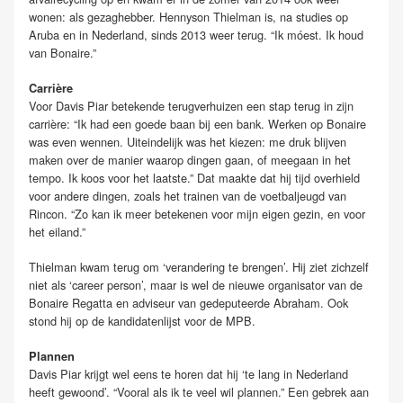
wonen: als gezaghebber. Hennyson Thielman is, na studies op
Aruba en in Nederland, sinds 2013 weer terug. “Ik móest. Ik houd
van Bonaire.”
Carrière
Voor Davis Piar betekende terugverhuizen een stap terug in zijn
carrière: “Ik had een goede baan bij een bank. Werken op Bonaire
was even wennen. Uiteindelijk was het kiezen: me druk blijven
maken over de manier waarop dingen gaan, of meegaan in het
tempo. Ik koos voor het laatste.” Dat maakte dat hij tijd overhield
voor andere dingen, zoals het trainen van de voetbaljeugd van
Rincon. “Zo kan ik meer betekenen voor mijn eigen gezin, en voor
het eiland.”
Thielman kwam terug om ‘verandering te brengen’. Hij ziet zichzelf
niet als ‘career person’, maar is wel de nieuwe organisator van de
Bonaire Regatta en adviseur van gedeputeerde Abraham. Ook
stond hij op de kandidatenlijst voor de MPB.
Plannen
Davis Piar krijgt wel eens te horen dat hij ‘te lang in Nederland
heeft gewoond’. “Vooral als ik te veel wil plannen.” Een gebrek aan