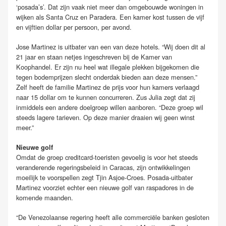
‘posada’s’. Dat zijn vaak niet meer dan omgebouwde woningen in
wijken als Santa Cruz en Paradera. Een kamer kost tussen de vijf
en vijftien dollar per persoon, per avond.
Jose Martinez is uitbater van een van deze hotels. “Wij doen dit al
21 jaar en staan netjes ingeschreven bij de Kamer van
Koophandel. Er zijn nu heel wat illegale plekken bijgekomen die
tegen bodemprijzen slecht onderdak bieden aan deze mensen.”
Zelf heeft de familie Martinez de prijs voor hun kamers verlaagd
naar 15 dollar om te kunnen concurreren. Zus Julia zegt dat zij
inmiddels een andere doelgroep willen aanboren. “Deze groep wil
steeds lagere tarieven. Op deze manier draaien wij geen winst
meer.”
Nieuwe golf
Omdat de groep creditcard-toeristen gevoelig is voor het steeds
veranderende regeringsbeleid in Caracas, zijn ontwikkelingen
moeilijk te voorspellen zegt Tjin Asjoe-Croes. Posada-uitbater
Martinez voorziet echter een nieuwe golf van raspadores in de
komende maanden.
“De Venezolaanse regering heeft alle commerciële banken gesloten