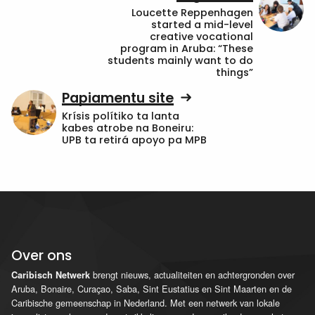
Loucette Reppenhagen
started a mid-level
creative vocational
program in Aruba: “These
students mainly want to do
things”
Papiamentu site
Krísis polítiko ta lanta
kabes atrobe na Boneiru:
UPB ta retirá apoyo pa MPB
Over ons
brengt nieuws, actualiteiten en achtergronden over
Caribisch Netwerk
Aruba, Bonaire, Curaçao, Saba, Sint Eustatius en Sint Maarten en de
Caribische gemeenschap in Nederland. Met een netwerk van lokale