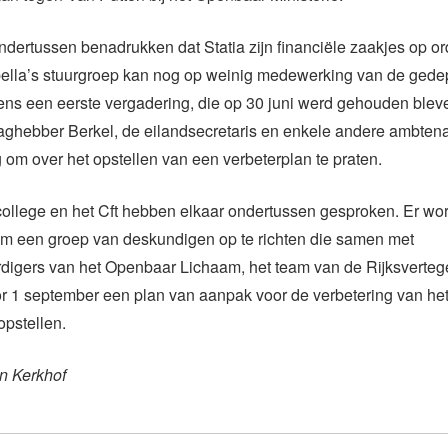
t ondertussen benadrukken dat Statia zijn financiële zaakjes op o
bella’s stuurgroep kan nog op weinig medewerking van de ged
ens een eerste vergadering, die op 30 juni werd gehouden blev
aghebber Berkel, de eilandsecretaris en enkele andere ambten
om over het opstellen van een verbeterplan te praten.
ollege en het Cft hebben elkaar ondertussen gesproken. Er wor
om een groep van deskundigen op te richten die samen met
digers van het Openbaar Lichaam, het team van de Rijksverte
or 1 september een plan van aanpak voor de verbetering van het
pstellen.
n Kerkhof