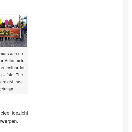
mers aan de
or Autonomie
protestborden
 – foto: The
Herald/Althea
erkman
cieel toezicht
erwerpen.