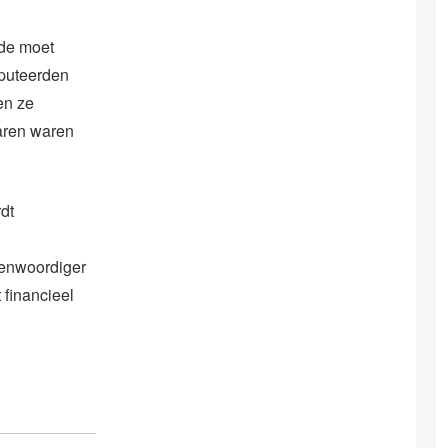
rde moet
eputeerden
en ze
aren waren
dt
genwoordiger
 financieel