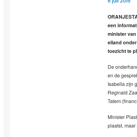
6 juli 2015
ORANJESTAD 
een informa
minister van
eiland onder
toezicht te p
De onderhande
en de gesprek
Isabella zij
Reginald Zaa
Tatem (finan
Minister Plas
plaatst, maar