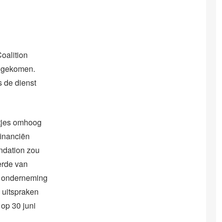
oalition
t gekomen.
 de dienst
otjes omhoog
inanciën
ndation zou
erde van
n onderneming
 uitspraken
 op 30 juni