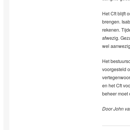
Het Cft blijf
brengen. Isa
rekenen. Tijd
afwezig. Gez
wel aanwezig 
Het bestuursc
voorgesteld 
vertegenwoor
en het Cft vo
beheer moet o
Door John va