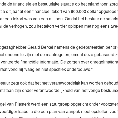
de de financiële en bestuurlijke situatie op het eiland toen zorg
ia dit jaar al een financieel tekort van 900.000 dollar opgelopen,
jaar een tekort was van een miljoen. Omdat het bestuur de salar
ilde verhogen, zou het tekort verder oplopen met nog eens twe
iet gezaghebber Gerald Berkel namens de gedeputeerden per br
et oneens te zijn met de maatregelen, omdat deze gebaseerd z
 verkeerde financiële informatie. De zorgen over onregelmatigh
aat vond hij “vaag en niet specifiek onderbouwd.”
stuur zegt ook dat het niet verantwoordelijk kan worden gehou
ontstaan zijn onder verantwoordelijkheid van het vorige bestuurs
el van Plasterk werd een stuurgroep opgericht onder voorzitte
woordiger Isabella die een plan van aanpak moet opstellen voor