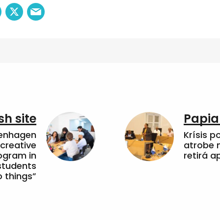
sh site
Papia
penhagen
Krísis p
 creative
atrobe n
ogram in
retirá 
students
 things”