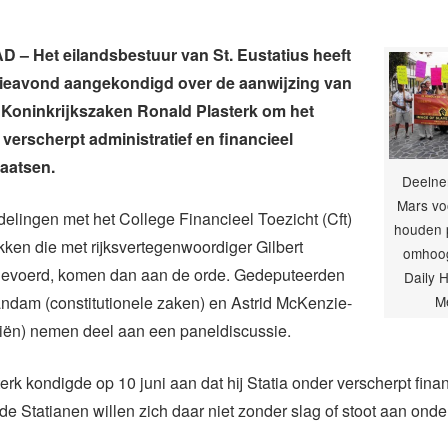
– Het eilandsbestuur van St. Eustatius heeft
tieavond aangekondigd over de aanwijzing van
 Koninkrijkszaken Ronald Plasterk om het
 verscherpt administratief en financieel
laatsen.
Deelne
Mars vo
lingen met het College Financieel Toezicht (Cft)
houden 
ken die met rijksvertegenwoordiger Gilbert
omhoog
n gevoerd, komen dan aan de orde. Gedeputeerden
Daily 
ndam (constitutionele zaken) en Astrid McKenzie-
M
ciën) nemen deel aan een paneldiscussie.
terk kondigde op 10 juni aan dat hij Statia onder verscherpt finan
 de Statianen willen zich daar niet zonder slag of stoot aan ond