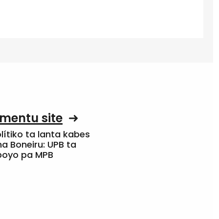
mentu site
olítiko ta lanta kabes
a Boneiru: UPB ta
apoyo pa MPB