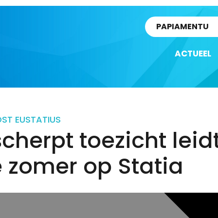
rtikel
PAPIAMENTU
ACTUEEL
D
ST EUSTATIUS
cherpt toezicht leidt
 zomer op Statia