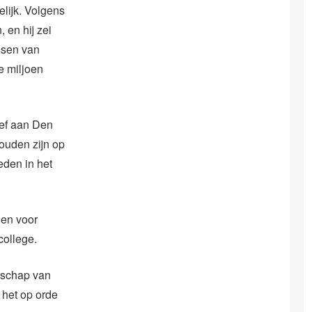
elijk. Volgens
 en hij zei
issen van
e miljoen
ief aan Den
ouden zijn op
eden in het
den voor
college.
rschap van
 het op orde