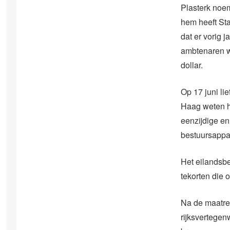
Plasterk noem
hem heeft Stat
dat er vorig 
ambtenaren w
dollar.
Op 17 juni l
Haag weten h
eenzijdige en
bestuursappar
Het eilandsbe
tekorten die 
Na de maatreg
rijksvertegen