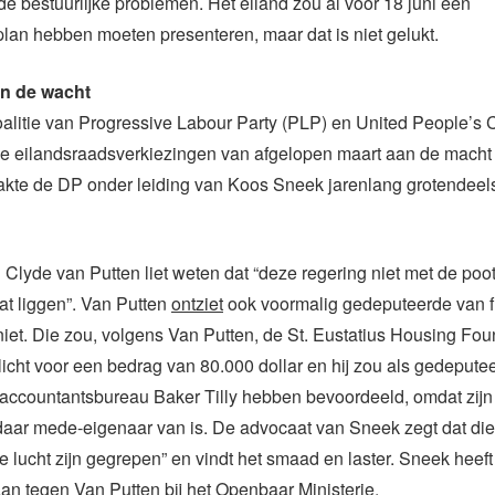
e bestuurlijke problemen. Het eiland zou al voor 18 juni een
lan hebben moeten presenteren, maar dat is niet gelukt.
an de wacht
alitie van Progressive Labour Party (PLP) en United People’s C
de eilandsraadsverkiezingen van afgelopen maart aan de mach
kte de DP onder leiding van Koos Sneek jarenlang grotendeels
Clyde van Putten liet weten dat “deze regering niet met de po
aat liggen”. Van Putten
ontziet
ook voormalig gedeputeerde van f
et. Die zou, volgens Van Putten, de St. Eustatius Housing Fou
cht voor een bedrag van 80.000 dollar en hij zou als gedepute
t accountantsbureau Baker Tilly hebben bevoordeeld, omdat zij
daar mede-eigenaar van is. De advocaat van Sneek zegt dat die
de lucht zijn gegrepen” en vindt het smaad en laster. Sneek heeft
an tegen Van Putten bij het Openbaar Ministerie.