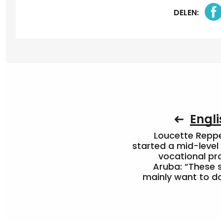
DELEN:
Engli
Loucette Rep
started a mid-level
vocational pr
Aruba: “These 
mainly want to do