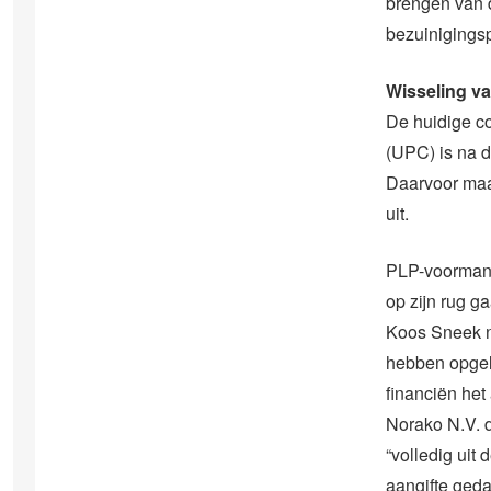
brengen van d
bezuinigingsp
Wisseling v
De huidige co
(UPC) is na 
Daarvoor maa
uit.
PLP-voorman 
op zijn rug g
Koos Sneek ni
hebben opgeli
financiën he
Norako N.V. 
“volledig uit 
aangifte geda