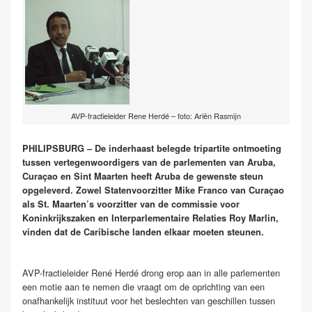
AVP-fractieleider Rene Herdé – foto: Ariën Rasmijn
PHILIPSBURG – De inderhaast belegde tripartite ontmoeting
tussen vertegenwoordigers van de parlementen van Aruba,
Curaçao en Sint Maarten heeft Aruba de gewenste steun
opgeleverd. Zowel Statenvoorzitter Mike Franco van Curaçao
als St. Maarten’s voorzitter van de commissie voor
Koninkrijkszaken en Interparlementaire Relaties Roy Marlin,
vinden dat de Caribische landen elkaar moeten steunen.
AVP-fractieleider René Herdé drong erop aan in alle parlementen
een motie aan te nemen die vraagt om de oprichting van een
onafhankelijk instituut voor het beslechten van geschillen tussen