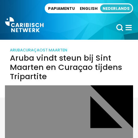
Direct naar artikel
PAPIAMENTU
ENGLISH
NEDERLANDS
ARUBA
CURAÇAO
ST MAARTEN
Aruba vindt steun bij Sint
Maarten en Curaçao tijdens
Tripartite