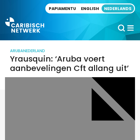
Direct naar artikel
PAPIAMENTU
ENGLISH
NEDERLANDS
ARUBA
NEDERLAND
Yrausquin: ‘Aruba voert
aanbevelingen Cft allang uit’