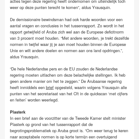
acties tegen deze regering heeft ondernomen om uiteindelijk toch
weer op deze punten terecht te komen”, aldus Yrausquin.
De demissionaire bewindsman had ook harde woorden voor een
aantal vragen en conclusies in het tussenrapport. Zo wordt in het
rapport getwijfeld of Aruba zich wel aan de Europese deficitnorm
van 3 procent moet houden. “Met andere woorden, je trekt dezelfde
normen in twijfel waar jij je aan moet houden binnen de Europese
Unie en wilt andere doelen en normen aan ons land opdringen.”,
aldus Yrausquin.
“De hele Nederlandse pers en de EU zouden de Nederlandse
regering moeten uitlachen om deze belachelijke stellingen. Ik heb
geen andere manier om het te zeggen.” De Arubaanse regering
heeft inmiddels een
brief
opgesteld, waarin volgens Yrausquin alle
punten van het secretariaat van het Cft in de quickscan ‘met cijfers
en feiten’ worden weerlegd.
Plasterk
In een brief aan de voorzitter van de Tweede Kamer stelt minister
Plasterk op grond van het tussenrapport dat de
begrotingsproblematiek op Aruba groot is. “Om weer terug te keren
naar acceptabele normen is op korte termijn een overtuigend