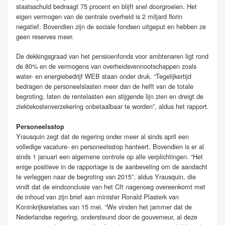
staatsschuld bedraagt 75 procent en blijft snel doorgroeien. Het
eigen vermogen van de centrale overheid is 2 miljard florin
negatief. Bovendien zijn de sociale fondsen uitgeput en hebben ze
geen reserves meer.
De dekkingsgraad van het pensioenfonds voor ambtenaren ligt rond
de 80% en de vermogens van overheidsvennootschappen zoals
water- en energiebedrijf WEB staan onder druk. “Tegelijkertijd
bedragen de personeelslasten meer dan de helft van de totale
begroting, laten de rentelasten een stijgende lijn zien en dreigt de
ziektekostenverzekering onbetaalbaar te worden”, aldus het rapport.
Personeelsstop
Yrausquin zegt dat de regering onder meer al sinds april een
volledige vacature- en personeelsstop hanteert. Bovendien is er al
sinds 1 januari een algemene controle op alle verplichtingen. “Het
enige positieve in de rapportage is de aanbeveling om de aandacht
te verleggen naar de begroting van 2015”, aldus Yrausquin, die
vindt dat de eindconclusie van het Cft nagenoeg overeenkomt met
de inhoud van zijn brief aan minister Ronald Plasterk van
Koninkrijksrelaties van 15 mei. “We vinden het jammer dat de
Nederlandse regering, ondersteund door de gouverneur, al deze