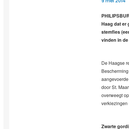
9 mei 2014
PHILIPSBURG
Haag dat er
stemfies (een
vinden in de
De Haagse re
Bescherming 
aangevoerde 
door St. Maar
overweegt op 
verkiezingen
Zwarte gordi