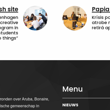
sh site
Papia
penhagen
Krísis p
 creative
atrobe n
ogram in
retirá 
students
 things”
Menu
gronden over Aruba, Bonaire,
NIEUWS
ibische gemeenschap in