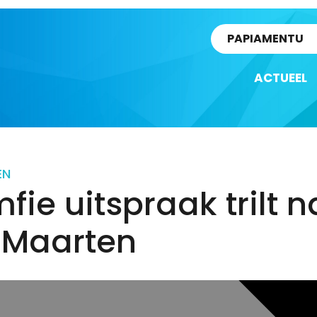
rtikel
PAPIAMENTU
ACTUEEL
EN
fie uitspraak trilt n
t Maarten