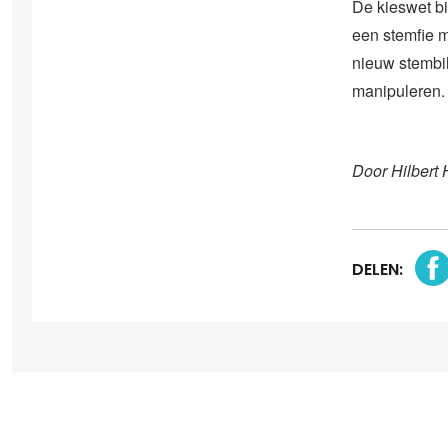
De kieswet bi
een stemfie 
nieuw stembil
manipuleren.
Door Hilbert 
DELEN: