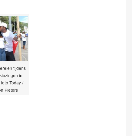
ferelen tijdens
kiezingen in
foto Today /
on Pieters