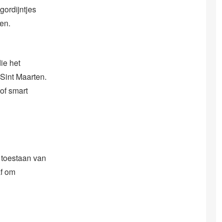
ordijntjes
ren.
ie het
 Sint Maarten.
of smart
 toestaan van
af om