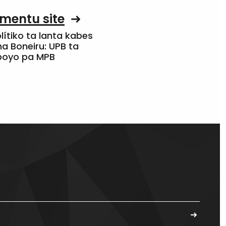
mentu site
olítiko ta lanta kabes
a Boneiru: UPB ta
apoyo pa MPB