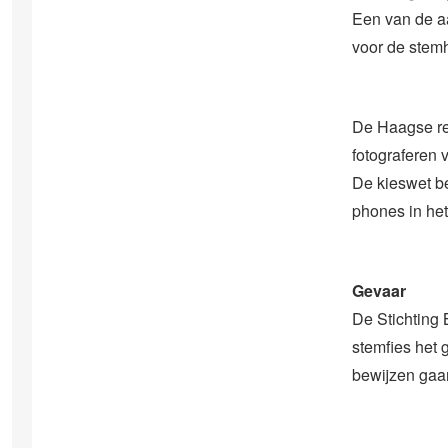
Een van de a
voor de stemh
De Haagse rec
fotograferen 
De kieswet be
phones in het
Gevaar
De Stichting 
stemfies het 
bewijzen gaa