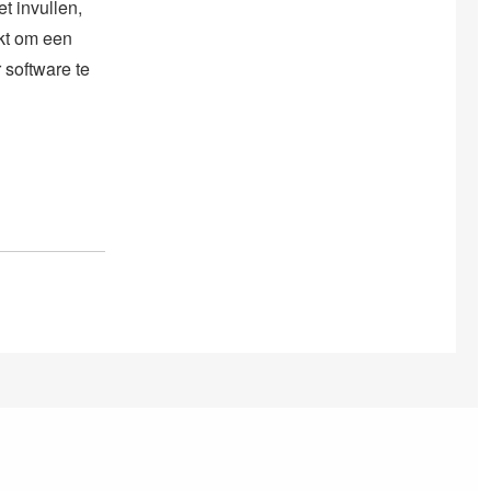
t invullen,
kt om een
 software te