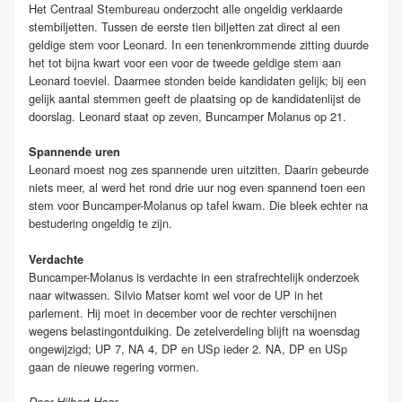
Het Centraal Stembureau onderzocht alle ongeldig verklaarde
stembiljetten. Tussen de eerste tien biljetten zat direct al een
geldige stem voor Leonard. In een tenenkrommende zitting duurde
het tot bijna kwart voor een voor de tweede geldige stem aan
Leonard toeviel. Daarmee stonden beide kandidaten gelijk; bij een
gelijk aantal stemmen geeft de plaatsing op de kandidatenlijst de
doorslag. Leonard staat op zeven, Buncamper Molanus op 21.
Spannende uren
Leonard moest nog zes spannende uren uitzitten. Daarin gebeurde
niets meer, al werd het rond drie uur nog even spannend toen een
stem voor Buncamper-Molanus op tafel kwam. Die bleek echter na
bestudering ongeldig te zijn.
Verdachte
Buncamper-Molanus is verdachte in een strafrechtelijk onderzoek
naar witwassen. Silvio Matser komt wel voor de UP in het
parlement. Hij moet in december voor de rechter verschijnen
wegens belastingontduiking. De zetelverdeling blijft na woensdag
ongewijzigd; UP 7, NA 4, DP en USp ieder 2. NA, DP en USp
gaan de nieuwe regering vormen.
Door Hilbert Haar