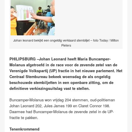
Johan leonard bekijkt een ongeldig verklaard stembiljet – foto Today / Milton
Pieters
PHILIPSBURG –Johan Leonard heeft Maria Buncamper-
Molanus afgetroefd in de race voor de zevende zetel van de
Verenigde Volkspartij (UP) fractie in het nieuwe parlement. Het
Centraal Stembureau bekeek woensdag de als ongeldig
beschouwde stembiljetten in een openbare zitting, om de
definitieve verkiezingsuitslag vast te stellen.
Buncamper-Molanus won vrijdag 204 stemmen, oud-politieman
Johan Leonard 202, Jules James 199 en Claret Connor 198.
Daarmee had Buncamper-Molanus de zevende zetel in de UP-
fractie te pakken.
Tenenkrommend