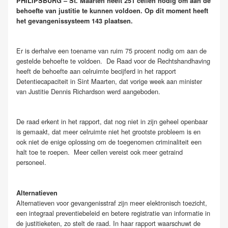
PHILIPSBURG – St. Maarten heeft 251 cellen nodig om aan de
behoefte van justitie te kunnen voldoen. Op dit moment heeft
het gevangenissysteem 143 plaatsen.
Er is derhalve een toename van ruim 75 procent nodig om aan de
gestelde behoefte te voldoen. De Raad voor de Rechtshandhaving
heeft de behoefte aan celruimte becijferd in het rapport
Detentiecapaciteit in Sint Maarten, dat vorige week aan minister
van Justitie Dennis Richardson werd aangeboden.
De raad erkent in het rapport, dat nog niet in zijn geheel openbaar
is gemaakt, dat meer celruimte niet het grootste probleem is en
ook niet de enige oplossing om de toegenomen criminaliteit een
halt toe te roepen. Meer cellen vereist ook meer getraind
personeel.
Alternatieven
Alternatieven voor gevangenisstraf zijn meer elektronisch toezicht,
een integraal preventiebeleid en betere registratie van informatie in
de justitieketen, zo stelt de raad. In haar rapport waarschuwt de