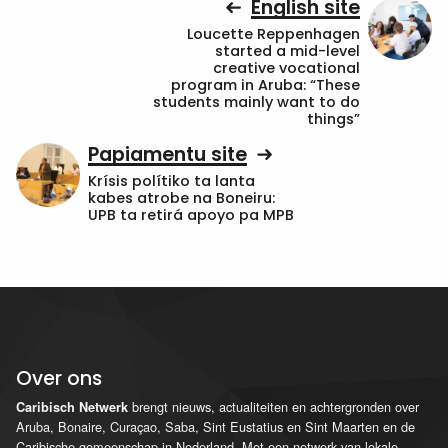
English site
Loucette Reppenhagen
started a mid-level
creative vocational
program in Aruba: “These
students mainly want to do
things”
Papiamentu site
Krísis polítiko ta lanta
kabes atrobe na Boneiru:
UPB ta retirá apoyo pa MPB
Over ons
brengt nieuws, actualiteiten en achtergronden over
Caribisch Netwerk
Aruba, Bonaire, Curaçao, Saba, Sint Eustatius en Sint Maarten en de
Caribische gemeenschap in Nederland. Met een netwerk van lokale