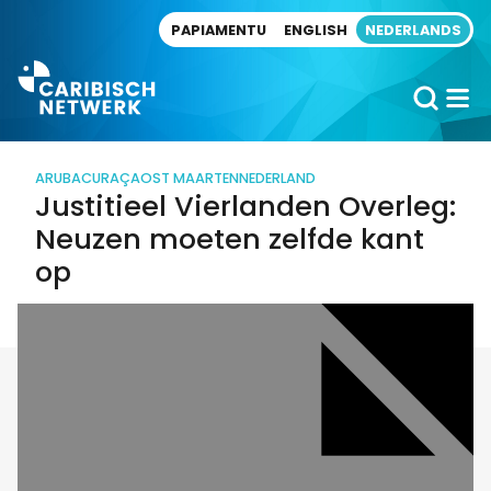
Direct naar artikel
PAPIAMENTU
ENGLISH
NEDERLANDS
ARUBA
CURAÇAO
ST MAARTEN
NEDERLAND
Justitieel Vierlanden Overleg:
Neuzen moeten zelfde kant
op