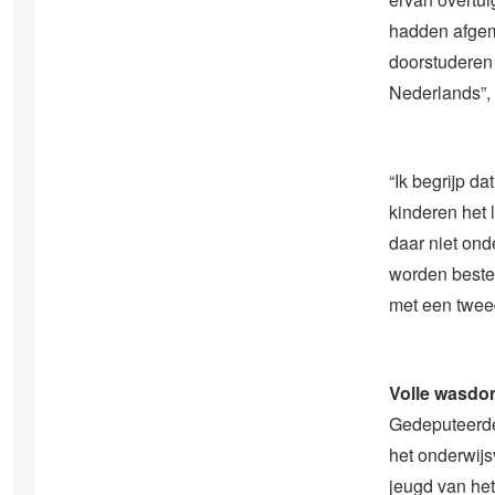
hadden afgem
doorstuderen 
Nederlands”,
“Ik begrijp d
kinderen het
daar niet ond
worden bestee
met een tweed
Volle wasd
Gedeputeerde
het onderwijs
jeugd van het