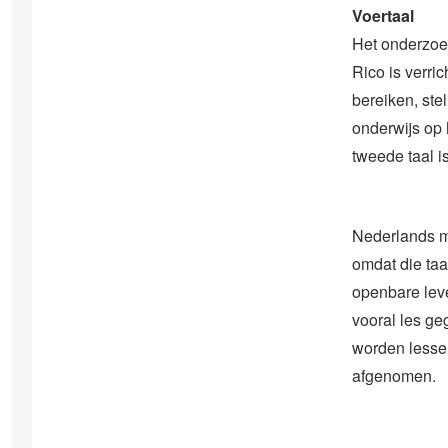
Voertaal
Het onderzoek
Rico is verri
bereiken, ste
onderwijs op 
tweede taal is
Nederlands m
omdat die taal
openbare lev
vooral les ge
worden lesse
afgenomen.