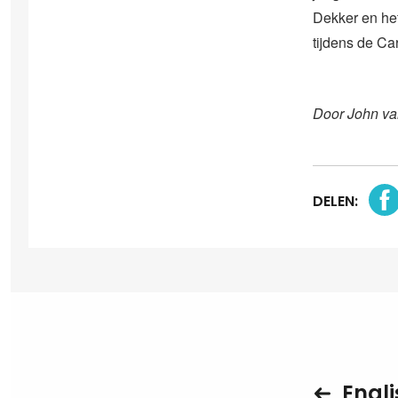
Dekker en het
tijdens de C
Door John va
DELEN:
Engli