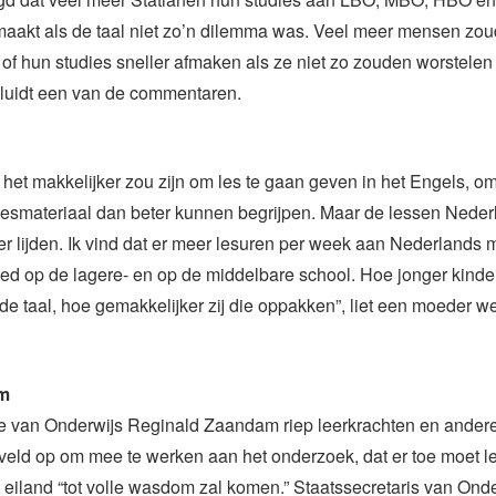
aakt als de taal niet zo’n dilemma was. Veel meer mensen zo
of hun studies sneller afmaken als ze niet zo zouden worstelen
 luidt een van de commentaren.
at het makkelijker zou zijn om les te gaan geven in het Engels, o
 lesmateriaal dan beter kunnen begrijpen. Maar de lessen Nede
er lijden. Ik vind dat er meer lesuren per week aan Nederlands
d op de lagere- en op de middelbare school. Hoe jonger kinde
e taal, hoe gemakkelijker zij die oppakken”, liet een moeder w
om
 van Onderwijs Reginald Zaandam riep leerkrachten en andere
veld op om mee te werken aan het onderzoek, dat er toe moet l
 eiland “tot volle wasdom zal komen.” Staatssecretaris van Ond