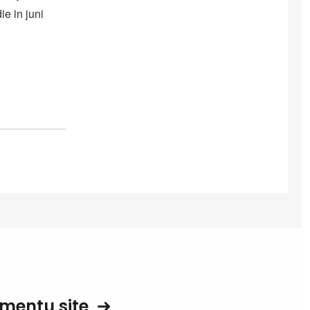
e in juni
mentu site