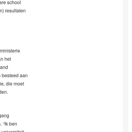
are school
) resultaten
ministerie
an het
land
n besteed aan
e, die moet
den.
 gang
 “Ik ben
universiteit