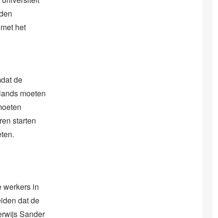
uden
 met het
mdat de
rlands moeten
 moeten
ren starten
eten.
 werkers in
eiden dat de
erwijs Sander