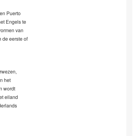
 en Puerto
het Engels te
e vormen van
 de eerste of
erwezen,
In het
n wordt
et eiland
derlands