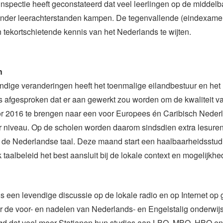
nspectie heeft geconstateerd dat veel leerlingen op de middelb
 ander leerachterstanden kampen. De tegenvallende (eindexamen
 tekortschietende kennis van het Nederlands te wijten.
n
undige veranderingen heeft het toenmalige eilandbestuur en het 
 afgesproken dat er aan gewerkt zou worden om de kwaliteit v
or 2016 te brengen naar een voor Europees én Caribisch Neder
 niveau. Op de scholen worden daarom sindsdien extra lesure
 de Nederlandse taal. Deze maand start een haalbaarheidsstudi
k taalbeleid het best aansluit bij de lokale context en mogelijkhe
ls een levendige discussie op de lokale radio en op Internet op
de voor- en nadelen van Nederlands- en Engelstalig onderwijs.
gd dat veel meer Statianen hun studies aan LBO, MBO, HBO en 