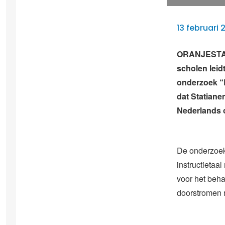
13 februari 
ORANJESTAD 
scholen leidt
onderzoek “L
dat Statiane
Nederlands 
De onderzoek
instructietaa
voor het beha
doorstromen 