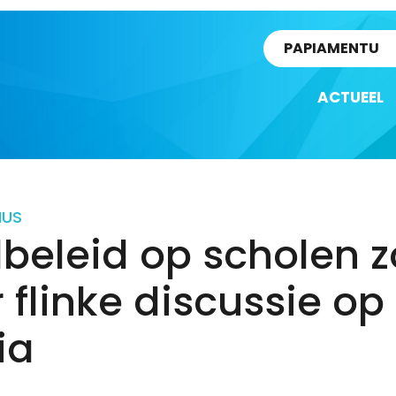
rtikel
PAPIAMENTU
ACTUEEL
IUS
beleid op scholen z
 flinke discussie op
ia