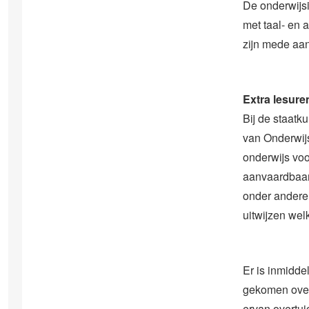
De onderwijsi
met taal- en
zijn mede aan
Extra lesure
Bij de staatk
van Onderwijs
onderwijs vo
aanvaardbaar
onder andere
uitwijzen wel
Er is inmidde
gekomen over 
ervan overtui