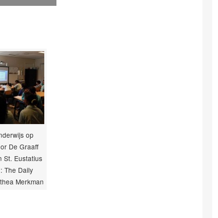
nderwijs op
or De Graaff
n St. Eustatius
o: The Daily
lthea Merkman