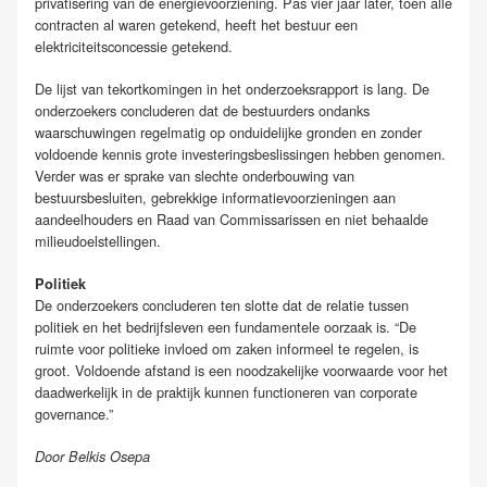
privatisering van de energievoorziening. Pas vier jaar later, toen alle
contracten al waren getekend, heeft het bestuur een
elektriciteitsconcessie getekend.
De lijst van tekortkomingen in het onderzoeksrapport is lang. De
onderzoekers concluderen dat de bestuurders ondanks
waarschuwingen regelmatig op onduidelijke gronden en zonder
voldoende kennis grote investeringsbeslissingen hebben genomen.
Verder was er sprake van slechte onderbouwing van
bestuursbesluiten, gebrekkige informatievoorzieningen aan
aandeelhouders en Raad van Commissarissen en niet behaalde
milieudoelstellingen.
Politiek
De onderzoekers concluderen ten slotte dat de relatie tussen
politiek en het bedrijfsleven een fundamentele oorzaak is. “De
ruimte voor politieke invloed om zaken informeel te regelen, is
groot. Voldoende afstand is een noodzakelijke voorwaarde voor het
daadwerkelijk in de praktijk kunnen functioneren van corporate
governance.”
Door Belkis Osepa