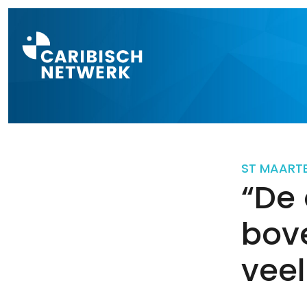
Direct naar a
ST MAART
“De 
bov
veel