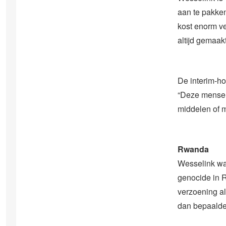
aan te pakken
kost enorm vee
altijd gemaak
De interim-ho
“Deze mensen
middelen of m
Rwanda
Wesselink was
genocide in R
verzoening al
dan bepaalde