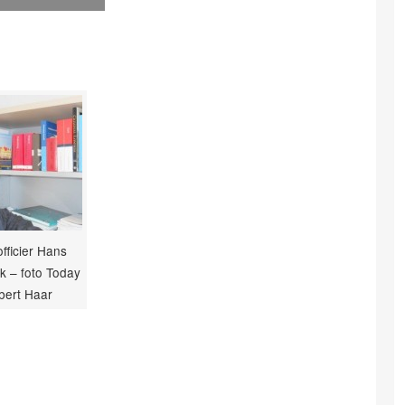
fficier Hans
k – foto Today
lbert Haar