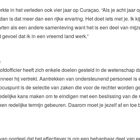
kte in het verleden ook vier jaar op Curaçao. “Als je acht jaar o
an is dat meer dan een rijke ervaring. Het doet iets met je. Ik ki
rten als een andere samenleving want het is een deel van mijz
et gevoel dat ik in een vreemd land werk.”
n
ofdofficier heeft zich enkele doelen gesteld in de wetenschap da
anneer hij vertrekt. Aantrekken van ondersteunend personeel is ee
cuspunt is de selectie van zaken die voor de rechter worden ge
delijke kans maken om te eindigen met een beslissing van de r
en redelijke termijn gebeuren. Daarom moet je jezelf af en toe
van oordeel dat het effectiever is om een behapbaar deel van 