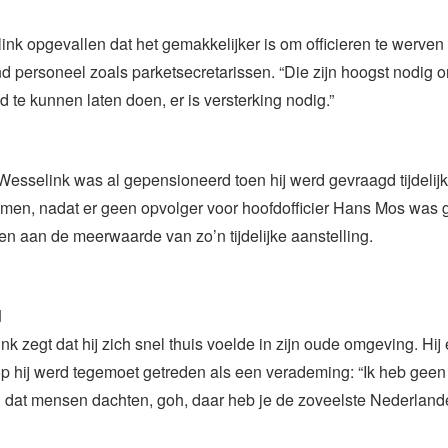
ink opgevallen dat het gemakkelijker is om officieren te werven
 personeel zoals parketsecretarissen. “Die zijn hoogst nodig o
 te kunnen laten doen, er is versterking nodig.”
Wesselink was al gepensioneerd toen hij werd gevraagd tijdelijk
omen, nadat er geen opvolger voor hoofdofficier Hans Mos was
lden aan de meerwaarde van zo’n tijdelijke aanstelling.
d
k zegt dat hij zich snel thuis voelde in zijn oude omgeving. Hij
p hij werd tegemoet getreden als een verademing: “Ik heb gee
 dat mensen dachten, goh, daar heb je de zoveelste Nederlande