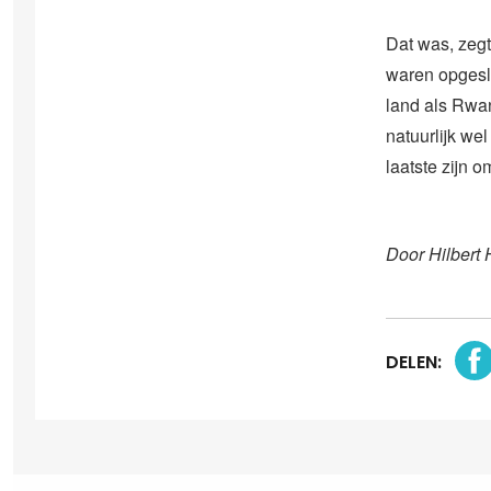
Dat was, zeg
waren opgeslo
land als Rwa
natuurlijk we
laatste zijn o
Door Hilbert 
DELEN: