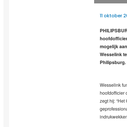
11 oktober 2
PHILIPSBURG
hoofdofficier
mogelijk aan
Wesselink t
Philipsburg.
Wesselink fun
hoofdofficier
zegt hij: “He
geprofessional
indrukwekken