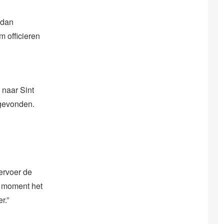
 dan
m officieren
 naar Sint
 gevonden.
 ervoer de
n moment het
r.”