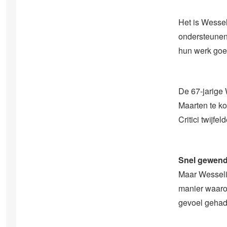
Het is Wessel
ondersteunend
hun werk goed
De 67-jarige 
Maarten te k
Critici twijfe
Snel gewen
Maar Wesselin
manier waaro
gevoel gehad