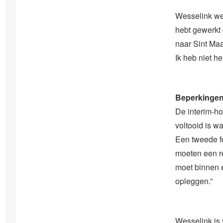
Wesselink wer
hebt gewerkt d
naar Sint Maa
Ik heb niet h
Beperkinge
De interim-ho
voltooid is w
Een tweede fo
moeten een re
moet binnen e
opleggen.”
Wesselink is 