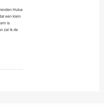
izenden Hutus
at een klein
ern is
n zal ik de