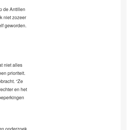
p de Antillen
jk niet zozeer
elf geworden.
t niet alles
n prioriteit.
bracht. “Ze
echter en het
 beperkingen
een onderzoek