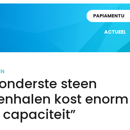
rtikel
PAPIAMENTU
ACTUEEL
EN
onderste steen
enhalen kost enorm
 capaciteit”