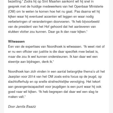
bezetting.” Zodra hij op Sint Maarten aankomt wil hij snel in
gesprek met de huidige medewerkers van het Openbaar Ministerie
(OM) om te weten te komen hoe het nu gaat. Pas daarna wil hij
kijken waar hij eventueel accenten wil leggen en waar nodig
verbeteringen of veranderingen doorvoeren. “Ik heb bijvoorbeeld
van de president van het Hof gehoord dat het aanleveren van
stukken vlotter zou kunnen. Daar ga ik dan naar kijken.”
Witwassen
Een van de expertises van Noordhoek is witwassen. “Ik weet niet of
er nu een officier van justitie is die daar specifiek mee belast is,
maar die zou ik wel kunnen ondersteunen. Ik kan daar wel een
steentje aan bijdragen, denk ik.”
Noordhoek kan zich vinden in een aantal belangrijke thema’s uit het
Jaarplan voor 2014 van het OM zoals extra focus op de jeugd, op
slachtofferhulp en op snelle strafrechtelijke vervolging. Het tekort
aan gevangeniscapaciteit voor jeugdigen is een punt waar hij ook
goed naar wil kijken. “Ik heb begrepen dat daar wel een slag te
maken valt.”
Door Jamila Baaziz