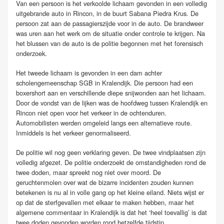
Van een persoon is het verkoolde lichaam gevonden in een volledig
uitgebrande auto in Rincon, in de buurt Sabana Piedra Krus. De
persoon zat aan de passagierszijde voor in de auto. De brandweer
was uren aan het werk om de situatie onder controle te krijgen. Na
het blussen van de auto is de politie begonnen met het forensisch
onderzoek.
Het tweede lichaam is gevonden in een dam achter
scholengemeenschap SGB in Kralendijk. Die persoon had een
boxershort aan en verschillende diepe snijwonden aan het lichaam.
Door de vondst van de lijken was de hoofdweg tussen Kralendijk en
Rincon niet open voor het verkeer in de ochtenduren.
Automobilisten werden omgeleid langs een alternatieve route.
Inmiddels is het verkeer genormaliseerd.
De politie wil nog geen verklaring geven. De twee vindplaatsen zijn
volledig afgezet. De politie onderzoekt de omstandigheden rond de
twee doden, maar spreekt nog niet over moord. De
geruchtenmolen over wat de bizarre incidenten zouden kunnen
betekenen is nu al in volle gang op het kleine eiland. Niets wijst er
op dat de sterfgevallen met elkaar te maken hebben, maar het
algemene commentaar in Kralendijk is dat het ‘heel toevallig’ is dat
twee doden gevonden worden rond hetzelfde tijdstip.