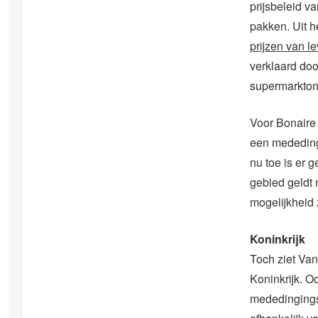
prijsbeleid v
pakken. Uit h
prijzen van 
verklaard do
supermarkton
Voor Bonaire
een mededing
nu toe is er
gebied geldt
mogelijkheid z
Koninkrijk
Toch ziet Van
Koninkrijk. O
mededingingsw