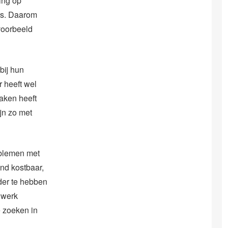
ing op
rs. Daarom
voorbeeld
bij hun
 heeft wel
aken heeft
jn zo met
oblemen met
and kostbaar,
uder te hebben
 werk
e zoeken in