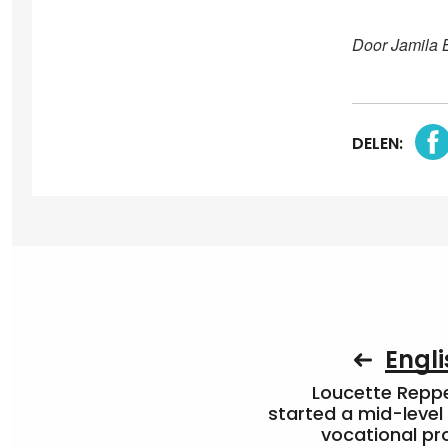
Door Jamila 
DELEN:
Engli
Loucette Rep
started a mid-level
vocational pr