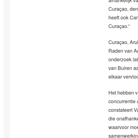
afhankelijk v
Curaçao, den
heeft ook Car
Curaçao.”
Curaçao, Aru
Raden van Adv
onderzoek la
van Buiren a
elkaar vervlo
Het hebben v
concurrentie 
constateert V
die onafhanke
waarvoor moei
samenwerkin