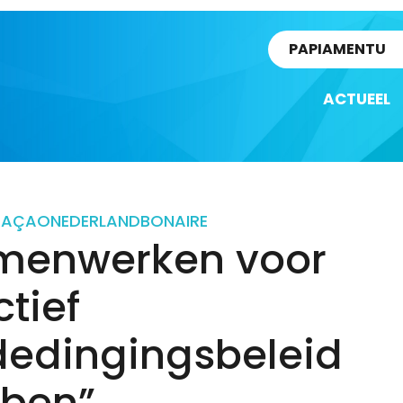
rtikel
PAPIAMENTU
ACTUEEL
RAÇAO
NEDERLAND
BONAIRE
menwerken voor
ctief
edingingsbeleid
iben”