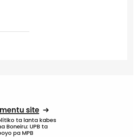
mentu site
olítiko ta lanta kabes
a Boneiru: UPB ta
apoyo pa MPB