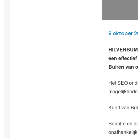
9 oktober 2
HILVERSUM –
een effectie
Buiren van 
Het SEO onde
mogelijkheden
Koert van Bui
Bonaire en d
onafhankelijk