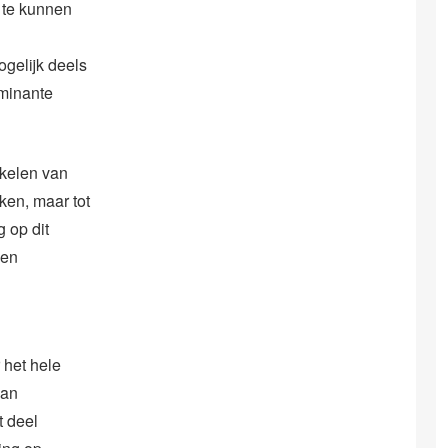
 te kunnen
gelijk deels
ominante
kkelen van
ken, maar tot
 op dit
een
 het hele
van
t deel