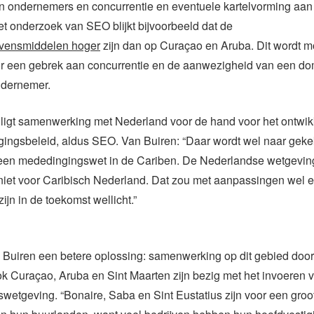
an ondernemers en concurrentie en eventuele kartelvorming aan
et onderzoek van SEO blijkt bijvoorbeeld dat de
levensmiddelen hoger
zijn dan op Curaçao en Aruba. Dit wordt mo
or een gebrek aan concurrentie en de aanwezigheid van een d
dernemer.
 ligt samenwerking met Nederland voor de hand voor het ontwi
ingsbeleid, aldus SEO. Van Buiren: “Daar wordt wel naar geke
 geen mededingingswet in de Cariben. De Nederlandse wetgeving
 niet voor Caribisch Nederland. Dat zou met aanpassingen wel 
ijn in de toekomst wellicht.”
 Buiren een betere oplossing: samenwerking op dit gebied door
ok Curaçao, Aruba en Sint Maarten zijn bezig met het invoeren 
etgeving. “Bonaire, Saba en Sint Eustatius zijn voor een groo