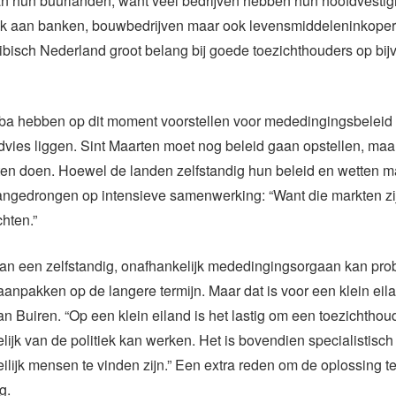
an hun buurlanden, want veel bedrijven hebben hun hoofdvestig
k aan banken, bouwbedrijven maar ook levensmiddeleninkope
ibisch Nederland groot belang bij goede toezichthouders op bij
ba hebben op dit moment voorstellen voor mededingingsbeleid 
ies liggen. Sint Maarten moet nog beleid gaan opstellen, maar
ten doen. Hoewel de landen zelfstandig hun beleid en wetten m
angedrongen op intensieve samenwerking: “Want die markten zi
chten.”
an een zelfstandig, onafhankelijk mededingingsorgaan kan pr
aanpakken op de langere termijn. Maar dat is voor een klein eil
an Buiren. “Op een klein eiland is het lastig om een toezichtho
lijk van de politiek kan werken. Het is bovendien specialistisch
lijk mensen te vinden zijn.” Een extra reden om de oplossing t
g.