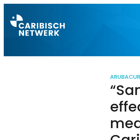
Direct naar a
ARUBA
CU
“Sa
effe
med
Car