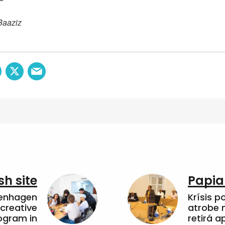
Baaziz
sh site
Papia
penhagen
Krísis p
 creative
atrobe n
ogram in
retirá 