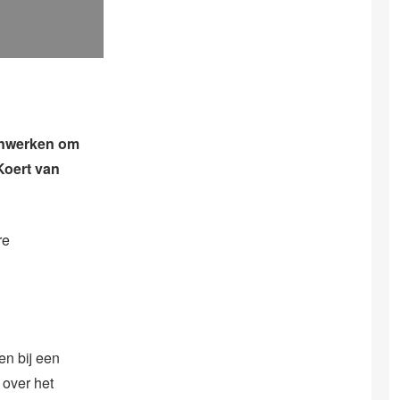
enwerken om
Koert van
re
n bij een
 over het