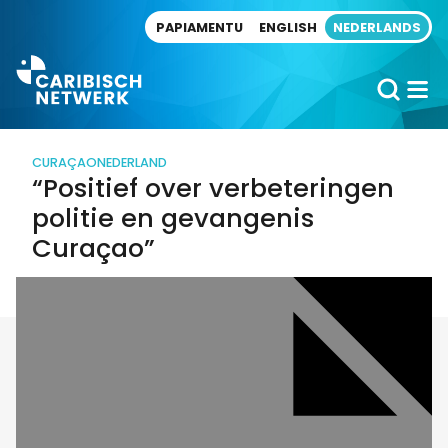
Direct naar artikel
PAPIAMENTU
ENGLISH
NEDERLANDS
CURAÇAO
NEDERLAND
“Positief over verbeteringen
politie en gevangenis
Curaçao”