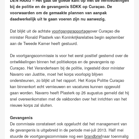
DEN HAAG – Het gaat de goede kant op met de vernieuwingen
bij de politie en de gevangenis SDKK op Curaçao.
De
voorwaarden om de gemaakte plannen van aanpak
daadwerkelijk uit te gaan voeren zijn nu aanwezig.
Dat blijkt uit de achtste
voortgangsrapportage
over Curaçao die
minister Ronald Plasterk van Koninkrijksrelaties begin september
aan de Tweede Kamer heeft gestuurd.
De voortgangscommissie is voor het eerst positief gestemd over de
ontwikkelingen binnen het politiekorps en de gevangenis op
Curaçao. Het Veranderteam bij de politie, ingesteld door minister
Navarro van Justitie, moet het korps voorlopig blijven
ondersteunen, zo blijkt uit het rapport. Het Korps Politie Curaçao
kan binnenkort echt vernieuwen en vacatures kunnen opgevuld
gaan worden. Navarro heeft Plasterk op 26 augustus gemeld dat hij
snel overeenkomsten met de vakbonden over het inrichten van het
nieuwe korps zal sluiten.
Gevangenis
De commissie constateert ook opgelucht dat het management van
de gevangenis is uitgebreid in de periode mei-juli 2013. Half mei
stuurde de voortgangscommissie nog een
brandbrief
naar toenmalig