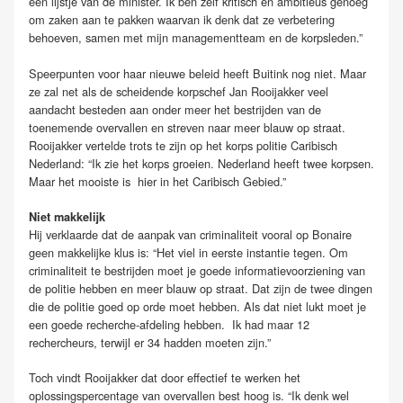
een lijstje van de minister. Ik ben zelf kritisch en ambitieus genoeg
om zaken aan te pakken waarvan ik denk dat ze verbetering
behoeven, samen met mijn managementteam en de korpsleden.”
Speerpunten voor haar nieuwe beleid heeft Buitink nog niet. Maar
ze zal net als de scheidende korpschef Jan Rooijakker veel
aandacht besteden aan onder meer het bestrijden van de
toenemende overvallen en streven naar meer blauw op straat.
Rooijakker vertelde trots te zijn op het korps politie Caribisch
Nederland: “Ik zie het korps groeien. Nederland heeft twee korpsen.
Maar het mooiste is hier in het Caribisch Gebied.”
Niet makkelijk
Hij verklaarde dat de aanpak van criminaliteit vooral op Bonaire
geen makkelijke klus is: “Het viel in eerste instantie tegen. Om
criminaliteit te bestrijden moet je goede informatievoorziening van
de politie hebben en meer blauw op straat. Dat zijn de twee dingen
die de politie goed op orde moet hebben. Als dat niet lukt moet je
een goede recherche-afdeling hebben. Ik had maar 12
rechercheurs, terwijl er 34 hadden moeten zijn.”
Toch vindt Rooijakker dat door effectief te werken het
oplossingspercentage van overvallen best hoog is. “Ik denk wel