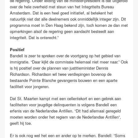
de regering. Onder leiding van de minister-president is dat uitgerold
over de hele overheid met steun van het Integriteits Bureau
Amsterdam. Dat is een heel goed initiatief, al betekent het
natuurlijk niet dat alle deelnemers ook onmiddellijk integer zijn. Dit
programma moet in Den Haag bekend zijn, toch komen ze dan met
opmerkingen alsof de regering geen aandacht besteedt aan
integriteit. Dat is onterecht.”
Positief
Bandell is zeer te spreken over de voortgang op het gebied van
immigratie. “Daar kijkt de commissie helemaal niet meer naar.” Ook
is hij positief over de
plannen van justitieminister Dennis
Richardson. Richardson wil twee verdiepingen bovenop de
bestaande Pointe Blanche gevangenis bouwen en een aparte
faciliteit voor jongeren.
Dat St. Maarten kampt met een cellentekort en een gebrek aan
faciliteiten voor jeugdige delinquenten is volgens Bandell een
erfenis van de Nederlandse Antillen. “Dit had allemaal geregeld
moeten worden onder het regiem van de Nederlandse Antillen”,
geeft hij toe.
Er is ook nog wel het een en ander op te merken. Bandell: “Soms