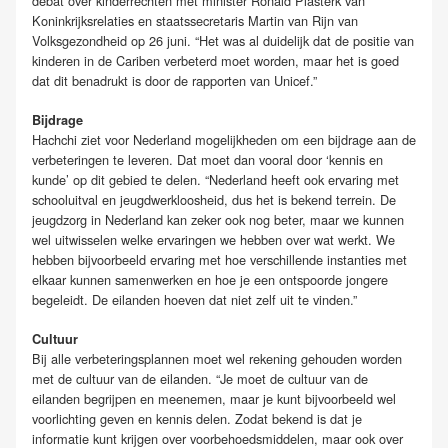
debat over kinderrechten met minister Ronald Plasterk van
Koninkrijksrelaties en staatssecretaris Martin van Rijn van
Volksgezondheid op 26 juni. “Het was al duidelijk dat de positie van
kinderen in de Cariben verbeterd moet worden, maar het is goed
dat dit benadrukt is door de rapporten van Unicef.”
Bijdrage
Hachchi ziet voor Nederland mogelijkheden om een bijdrage aan de
verbeteringen te leveren. Dat moet dan vooral door ‘kennis en
kunde’ op dit gebied te delen. “Nederland heeft ook ervaring met
schooluitval en jeugdwerkloosheid, dus het is bekend terrein. De
jeugdzorg in Nederland kan zeker ook nog beter, maar we kunnen
wel uitwisselen welke ervaringen we hebben over wat werkt. We
hebben bijvoorbeeld ervaring met hoe verschillende instanties met
elkaar kunnen samenwerken en hoe je een ontspoorde jongere
begeleidt. De eilanden hoeven dat niet zelf uit te vinden.”
Cultuur
Bij alle verbeteringsplannen moet wel rekening gehouden worden
met de cultuur van de eilanden. “Je moet de cultuur van de
eilanden begrijpen en meenemen, maar je kunt bijvoorbeeld wel
voorlichting geven en kennis delen. Zodat bekend is dat je
informatie kunt krijgen over voorbehoedsmiddelen, maar ook over