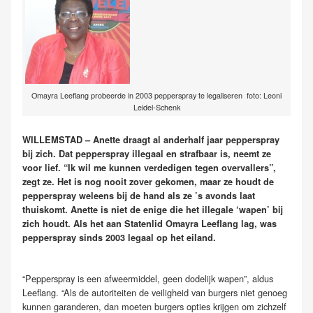
Omayra Leeflang probeerde in 2003 pepperspray te legaliseren foto: Leoni
Leidel-Schenk
WILLEMSTAD – Anette draagt al anderhalf jaar pepperspray
bij zich. Dat pepperspray illegaal en strafbaar is, neemt ze
voor lief. “Ik wil me kunnen verdedigen tegen overvallers”,
zegt ze. Het is nog nooit zover gekomen, maar ze houdt de
pepperspray weleens bij de hand als ze ’s avonds laat
thuiskomt. Anette is niet de enige die het illegale ‘wapen’ bij
zich houdt. Als het aan Statenlid Omayra Leeflang lag, was
pepperspray sinds 2003 legaal op het eiland.
“Pepperspray is een afweermiddel, geen dodelijk wapen”, aldus
Leeflang. “Als de autoriteiten de veiligheid van burgers niet genoeg
kunnen garanderen, dan moeten burgers opties krijgen om zichzelf