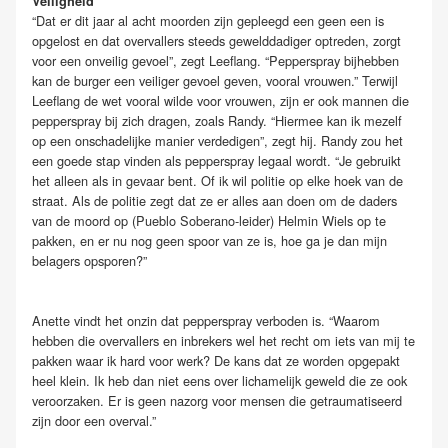
Veiligheid
“Dat er dit jaar al acht moorden zijn gepleegd een geen een is
opgelost en dat overvallers steeds gewelddadiger optreden, zorgt
voor een onveilig gevoel”, zegt Leeflang. “Pepperspray bijhebben
kan de burger een veiliger gevoel geven, vooral vrouwen.” Terwijl
Leeflang de wet vooral wilde voor vrouwen, zijn er ook mannen die
pepperspray bij zich dragen, zoals Randy. “Hiermee kan ik mezelf
op een onschadelijke manier verdedigen”, zegt hij. Randy zou het
een goede stap vinden als pepperspray legaal wordt. “Je gebruikt
het alleen als in gevaar bent. Of ik wil politie op elke hoek van de
straat. Als de politie zegt dat ze er alles aan doen om de daders
van de moord op (Pueblo Soberano-leider) Helmin Wiels op te
pakken, en er nu nog geen spoor van ze is, hoe ga je dan mijn
belagers opsporen?”
Anette vindt het onzin dat pepperspray verboden is. “Waarom
hebben die overvallers en inbrekers wel het recht om iets van mij te
pakken waar ik hard voor werk? De kans dat ze worden opgepakt
heel klein. Ik heb dan niet eens over lichamelijk geweld die ze ook
veroorzaken. Er is geen nazorg voor mensen die getraumatiseerd
zijn door een overval.”