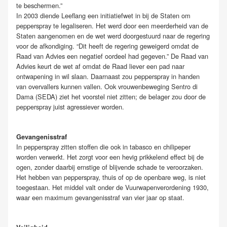
te beschermen.”
In 2003 diende Leeflang een initiatiefwet in bij de Staten om
pepperspray te legaliseren. Het werd door een meerderheid van de
Staten aangenomen en de wet werd doorgestuurd naar de regering
voor de afkondiging. “Dit heeft de regering geweigerd omdat de
Raad van Advies een negatief oordeel had gegeven.” De Raad van
Advies keurt de wet af omdat de Raad liever een pad naar
ontwapening in wil slaan. Daarnaast zou pepperspray in handen
van overvallers kunnen vallen. Ook vrouwenbeweging Sentro di
Dama (SEDA) ziet het voorstel niet zitten; de belager zou door de
pepperspray juist agressiever worden.
Gevangenisstraf
In pepperspray zitten stoffen die ook in tabasco en chilipeper
worden verwerkt. Het zorgt voor een hevig prikkelend effect bij de
ogen, zonder daarbij ernstige of blijvende schade te veroorzaken.
Het hebben van pepperspray, thuis of op de openbare weg, is niet
toegestaan. Het middel valt onder de Vuurwapenverordening 1930,
waar een maximum gevangenisstraf van vier jaar op staat.