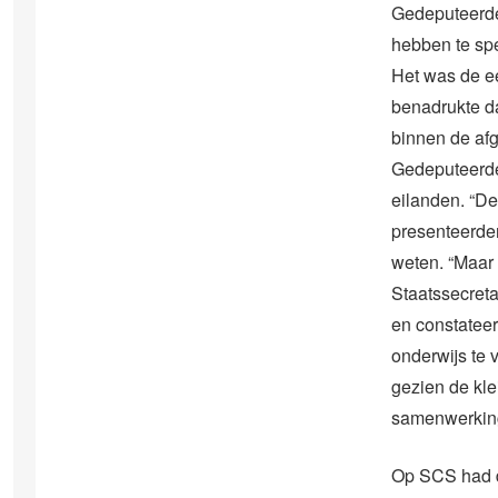
Gedeputeerde 
hebben te spe
Het was de ee
benadrukte da
binnen de afg
Gedeputeerde 
eilanden. “De
presenteerden
weten. “Maar
Staatssecret
en constatee
onderwijs te 
gezien de kle
samenwerking
Op SCS had d