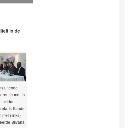
eit in de
fsluitende
erentie met in
t midden
retaris Sander
 met (links)
eerde Silvana