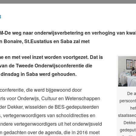
3
De weg naar onderwijsverbetering en verhoging van kwalit
in Bonaire, St.Eustatius en Saba zal met
 en met veel inzet worden voortgezet. Dat is
van de Tweede Onderwijsconferentie die
dinsdag in Saba werd gehouden.
conferentie, die werd bijgewoond door
De a
aris voor Onderwijs, Cultuur en Wetenschappen
persconf
er Dekker, wisselden de BES-gedeputeerden
he
, vertegenwoordigers van schooldirecties en
staatssec
Dekker
ndere vertegenwoordigers uit het onderwijsveld
gedeput
an gedachten over de agenda, die in 2016 moet