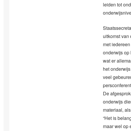
leiden tot on
onderwijsniv
Staatssecreta
uitkomst van 
met iedereen 
onderwijs op 
wat er allema
het onderwijs
veel gebeuren,
persconferent
De afgesproke
onderwijs die
materiaal, a
“Het is belan
maar wel op 