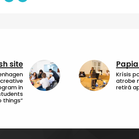
sh site
Papia
penhagen
Krísis p
 creative
atrobe n
ogram in
retirá 
students
 things”