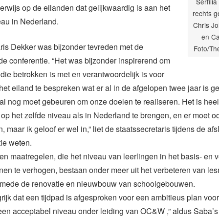
Serfili
derwijs op de eilanden dat gelijkwaardig is aan het
rechts 
eau in Nederland.
Chris J
en Ca
ris Dekker was bijzonder tevreden met de
Foto/The
de conferentie. “Het was bijzonder inspirerend om
die betrokken is met en verantwoordelijk is voor
het eiland te bespreken wat er al in de afgelopen twee jaar is g
al nog moet gebeuren om onze doelen te realiseren. Het is hee
 op het zelfde niveau als in Nederland te brengen, en er moet o
 maar ik geloof er wel in,” liet de staatssecretaris tijdens de af
ie weten.
n maatregelen, die het niveau van leerlingen in het basis- en 
nen te verhogen, bestaan onder meer uit het verbeteren van l
lsmede de renovatie en nieuwbouw van schoolgebouwen.
grijk dat een tijdpad is afgesproken voor een ambitieus plan voo
een acceptabel niveau onder leiding van OC&W ,” aldus Saba’s