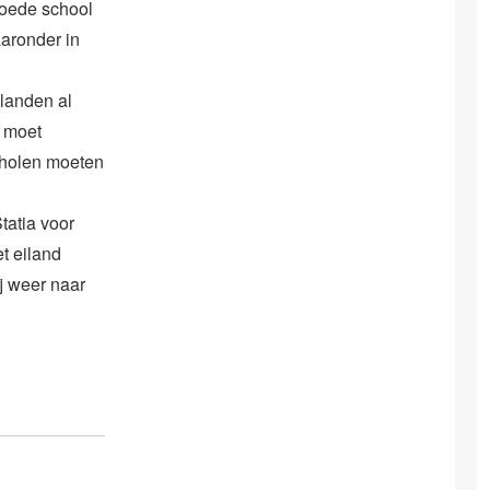
goede school
aaronder in
ilanden al
g moet
scholen moeten
tatia voor
t eiland
j weer naar