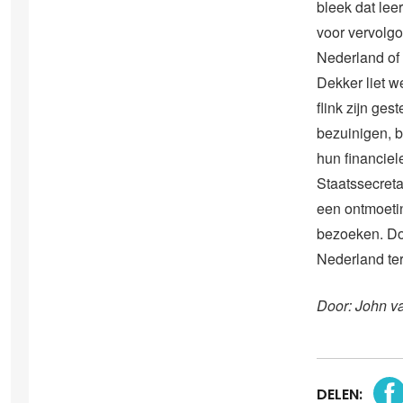
bleek dat lee
voor vervolgo
Nederland of
Dekker liet w
flink zijn ge
bezuinigen, b
hun financiel
Staatssecreta
een ontmoetin
bezoeken. Don
Nederland ter
Door: John v
DELEN: