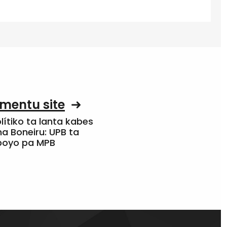
mentu site
olítiko ta lanta kabes
a Boneiru: UPB ta
apoyo pa MPB