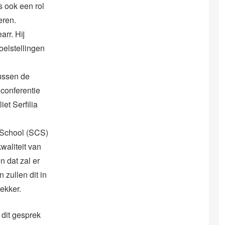
 ook een rol
eren.
rr. Hij
oelstellingen
tussen de
 conferentie
et Serfilia
 School (SCS)
aliteit van
n dat zal er
zullen dit in
ekker.
dit gesprek