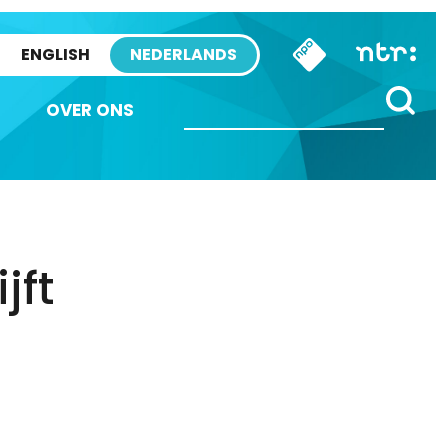
ENGLISH
NEDERLANDS
OVER ONS
jft