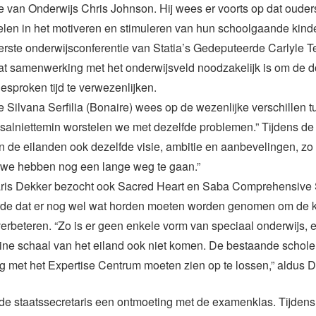
van Onderwijs Chris Johnson. Hij wees er voorts op dat ouders
len in het motiveren en stimuleren van hun schoolgaande kind
rste onderwijsconferentie van Statia’s Gedeputeerde Carlyle Tea
t samenwerking met het onderwijsveld noodzakelijk is om de d
esproken tijd te verwezenlijken.
Silvana Serfilia (Bonaire) wees op de wezenlijke verschillen 
salniettemin worstelen we met dezelfde problemen.” Tijdens de
 de eilanden ook dezelfde visie, ambitie en aanbevelingen, zo li
 we hebben nog een lange weg te gaan.”
aris Dekker bezocht ook Sacred Heart en Saba Comprehensive
rde dat er nog wel wat horden moeten worden genomen om de kw
verbeteren. “Zo is er geen enkele vorm van speciaal onderwijs, e
ine schaal van het eiland ook niet komen. De bestaande scholen 
 met het Expertise Centrum moeten zien op te lossen,” aldus D
e staatssecretaris een ontmoeting met de examenklas. Tijdens 