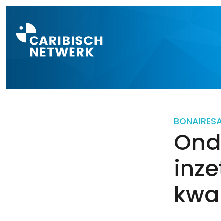
Direct naar a
BONAIRE
S
Onde
inze
kwal