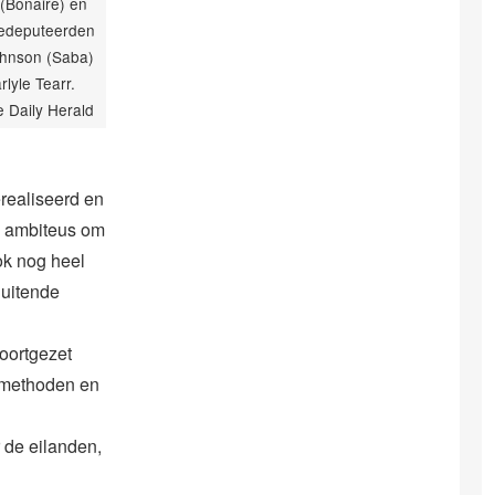
a (Bonaire) en
gedeputeerden
ohnson (Saba)
rlyle Tearr.
 Daily Herald
erealiseerd en
l ambiteus om
ok nog heel
sluitende
voortgezet
esmethoden en
r de eilanden,