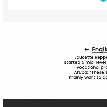
Engli
Loucette Rep
started a mid-level
vocational pr
Aruba: “These 
mainly want to do