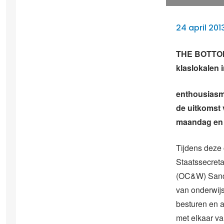
24 april 201
THE BOTTOM-
klaslokalen 
enthousiasme
de uitkomst 
maandag en 
Tijdens deze 
Staatssecret
(OC&W) Sand
van onderwijs
besturen en a
met elkaar v