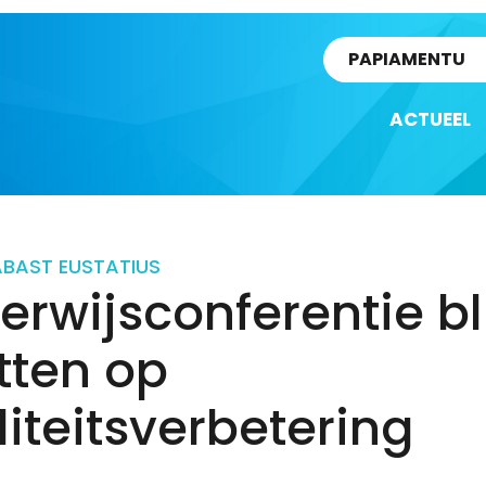
rtikel
PAPIAMENTU
ACTUEEL
ABA
ST EUSTATIUS
rwijsconferentie bli
tten op
iteitsverbetering