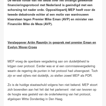
De eerste ronde van het debat over het onlangs getekende
financieringsprotocol met Nederland is geeindigd met een
schorsing tot nader orde. Oppositiepartij MEP heeft voor de
tweede debatronde echter al een motie van wantrouwen
klaarstaan tegen Premier Mike Eman (AVP) en minister van
Financiën Mike de Meza (AVP).
Verslaggever Ariën Rasmijn in gesprek met premier Eman en
Evelyn Wever-Croes
MEP vroeg de openbare vergadering aan om duidelijkheid te
krijgen over protocol. Eerder was er al een commissievergadering
waarin de regering de punten in het protocol had uiteengezet. Toch
zijn er veel cijfers niet duidelijk, zo stellen zowel MEP als PDR.
Zo is de huidige staatsschuld volgens hen niet bekend. MEP stoort
zich bovendien aan het feit dat het parlement niet van tevoren op
de hoogte was gesteld van de ondertekening van het protocol,
afgelopen Witte Donderdag in Den Haag.