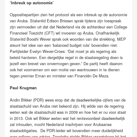
‘Inbreuk op autonomie’
Oppositiepartijen zien het protocol als een inbreuk op de autonomie
van Aruba. Statenlid Edison Briesen sprak tijdens zijn toespraak
zijn vermoeden uit dat dat Nederland via de achterdeur een College
Financieel Toezicht (CFT) wil invoeren op Aruba. Onafhankelijk
Statenlid Booshi Wever sprak ook woorden van die strekking. MEP
steunt het idee van een ‘balanced budget rule’ bovendien niet.
Partijleider Evelyn Wever-Croes: “Dat moet je als regering als
beleid hanteren. Een dergelijke regel in de staatsregeling doen is
jezelf een brevet van onvermogen geven.” De partij heeft daarom
ook het voornemen om een motie van wantrouwen in te dienen
tegen premier Eman en minister van Financiën De Meza.
Paul Krugman
Andin Bikker (PDR) wees erop dat de daadwerkelijke cijfers van de
staatsschuld van Aruba niet bekend zijn. Hij wilde van de regering
weten wat de staatsschuld was in 2009 en hoe het er nu voor staat
in 2013. Ook wil Bikker weten wat het rentevoordeel daadwerkelijk
zal inhouden, mocht Nederland inschrijven voor Arubaanse
staatsobligaties. De PDR-leider wil bovendien meer duidelijkheid
over college van advies. Tenslotte stelde Bikker vraagtekens bij het