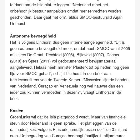
te doen om de Isla plat te leggen. “Nederland moet het
onbehoorlijk bestuur aanpakken omdat mensenrechten worden
geschonden. Daar gaat het om”, aldus SMOC-bestuurslid Arjan
Linthorst.
Autonome bevoegdheid
Het is volgens Linthorst dus geen interne aangelegenheid. “Dit is
geen autonome bevoegdheid meer, en dat heeft SMOC vanaf 2005
ministers De Graaf, Pechtold (2006), Bijleveld (2007), Donner
(2010) en Spies (2011) vol gedocumenteerd bewijsmateriaal
aangeleverd. Helaas heeft minister Plasterk tot op heden nog geen
tijd voor SMOC gehad”, schrijft Linthorst in een brief aan
fractievoorzitters van de Tweede Kamer. “Misschien zijn de banden
van Nederland, Curaçao en Venezuela nog wel nauwer dan een
ieder zou kunnen vermoeden in dezen?”, vraagt Linthorst in de
brief.
Kosten
GroenLinks wil dat de Isla platgegooid wordt. Maar van financiële
steun door Nederland is geen sprake. Het platleggen van de
raffinaderij kost volgens Plasterk namelijk tussen de 1 en 3 miljard
euro. De begroting van Curaçao bedraagt jaarlijks 1 miljard euro.