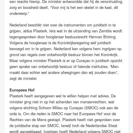
een reactie hierop. De minister antwoordde dat hij de verontrusting,
zorg en boosheid deelt. “Voor mij is het een skelet in de kast, dit
onderwerp.”
Nederland beschikt niet over de instrumenten om juridisch in te
grijpen, aldus Plasterk. Iets wat in de uitzending van Zembla wordt
tegengesproken door hoogleraar bestuursrecht Herman Bröring.
Volgens de hoogleraar is de Koninkrijksregering wél juridisch
bevoegd om in te grijpen. Nederland kan volgens hem ingrijpen op
grond van regels over onbehoorlijk bestuur binnen het Koninkrijk.
Maar volgens minister Plasterk is er op Curaçao in juridisch opzicht
geen sprake van onbehoorlijk bestuur of falende instituties. “Men
maakt daar echter wel andere afwegingen dan wij zouden doen”,
zegt de minister.
Europees Hof
Plasterk heeft aangegeven wel te willen helpen met advies. De
minister ging niet in op het schenden van mensenrechten, wat
volgens stichting Schoon Milieu op Curaçao (SMOC) ook aan de
orde is. Om die reden is SMOC naar het Europees Hof voor de
Rechten van de Mens gestapt. Plasterk heeft niet gesproken over
de juridische stap van SMOC, terwijl toch de Nederlandse Staat
wordt aangeklaagd. Ingrijpen hoeft Nederland volgens SMOC niet