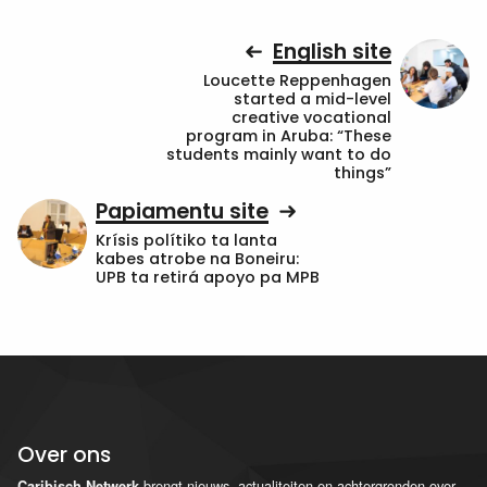
English site
Loucette Reppenhagen
started a mid-level
creative vocational
program in Aruba: “These
students mainly want to do
things”
Papiamentu site
Krísis polítiko ta lanta
kabes atrobe na Boneiru:
UPB ta retirá apoyo pa MPB
Over ons
brengt nieuws, actualiteiten en achtergronden over
Caribisch Netwerk