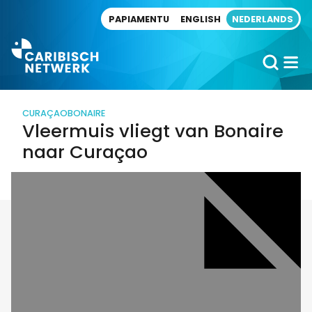
Direct naar artikel
PAPIAMENTU
ENGLISH
NEDERLANDS
CURAÇAO
BONAIRE
Vleermuis vliegt van Bonaire
naar Curaçao