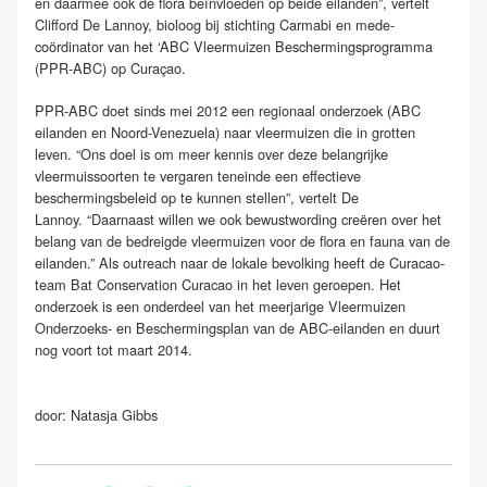
en daarmee ook de flora beïnvloeden op beide eilanden”, vertelt
Clifford De Lannoy, bioloog bij stichting Carmabi en mede-
coördinator van het ‘ABC Vleermuizen Beschermingsprogramma
(PPR-ABC) op Curaçao.
PPR-ABC doet sinds mei 2012 een regionaal onderzoek (ABC
eilanden en Noord-Venezuela) naar vleermuizen die in grotten
leven. “Ons doel is om meer kennis over deze belangrijke
vleermuissoorten te vergaren teneinde een effectieve
beschermingsbeleid op te kunnen stellen”, vertelt De
Lannoy. “Daarnaast willen we ook bewustwording creëren over het
belang van de bedreigde vleermuizen voor de flora en fauna van de
eilanden.” Als outreach naar de lokale bevolking heeft de Curacao-
team Bat Conservation Curacao in het leven geroepen. Het
onderzoek is een onderdeel van het meerjarige Vleermuizen
Onderzoeks- en Beschermingsplan van de ABC-eilanden en duurt
nog voort tot maart 2014.
door: Natasja Gibbs