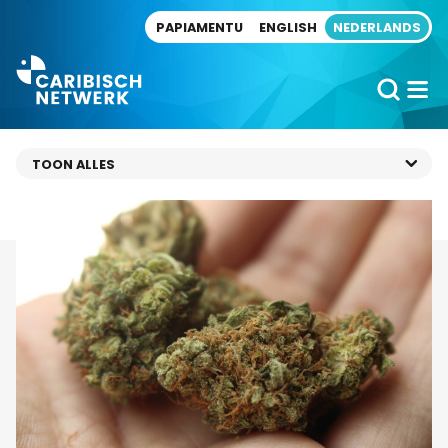
Direct naar artikel
PAPIAMENTU
ENGLISH
NEDERLANDS