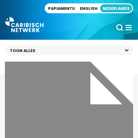
Direct naar artikel
PAPIAMENTU
ENGLISH
NEDERLANDS