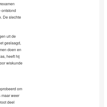
herexamen
 ontstond
. De slechte
gen uit de
iet geslaagd,
xamen doen en
s, heeft hij
 voor wiskunde
geprobeerd om
s maar weer
groot deel