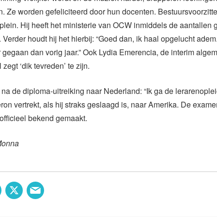
. Ze worden gefeliciteerd door hun docenten. Bestuursvoorzitter
plein. Hij heeft het ministerie van OCW inmiddels de aantallen
Verder houdt hij het hierbij: “Goed dan, ik haal opgelucht adem
r gegaan dan vorig jaar.” Ook Lydia Emerencia, de interim alge
zegt ‘dik tevreden’ te zijn.
 na de diploma-uitreiking naar Nederland: “Ik ga de lerarenople
ron vertrekt, als hij straks geslaagd is, naar Amerika. De exame
 officieel bekend gemaakt.
Monna