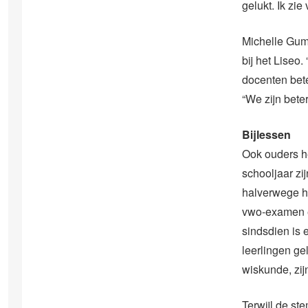
gelukt. Ik zie
Michelle Gumb
bij het Liseo.
docenten bete
“We zijn bet
Bijlessen
Ook ouders he
schooljaar zi
halverwege he
vwo-examen en
sindsdien is 
leerlingen ge
wiskunde, zij
Terwijl de st