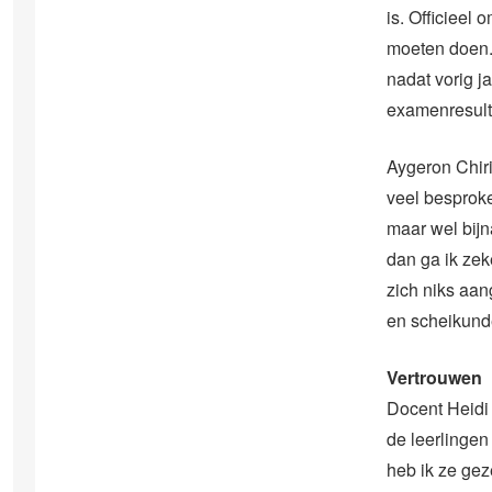
is. Officieel
moeten doen.
nadat vorig j
examenresult
Aygeron Chiri
veel besproke
maar wel bijn
dan ga ik zek
zich niks aan
en scheikunde
Vertrouwen
Docent Heidi 
de leerlinge
heb ik ze geze