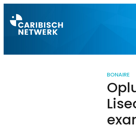
Direct naar a
BONAIRE
Opl
Lise
exa