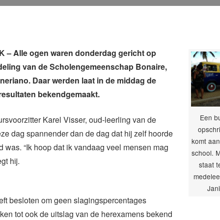
– Alle ogen waren donderdag gericht op
deling van de Scholengemeenschap Bonaire,
neriano. Daar werden laat in de middag de
esultaten bekendgemaakt.
Een bu
ursvoorzitter Karel Visser, oud-leerling van de
opschri
ze dag spannender dan de dag dat hij zelf hoorde
komt aan
gd was. “Ik hoop dat ik vandaag veel mensen mag
school. 
gt hij.
staat 
medeleer
Jan
eft besloten om geen slagingspercentages
ken tot ook de uitslag van de herexamens bekend