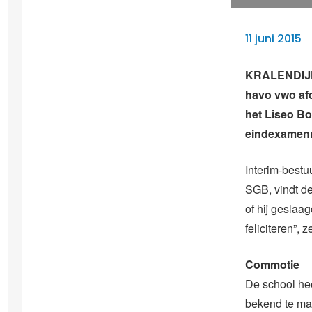
11 juni 2015
KRALENDIJK 
havo vwo af
het Liseo Bo
eindexamenr
Interim-bestu
SGB, vindt de
of hij geslaa
feliciteren”, ze
Commotie
De school he
bekend te ma