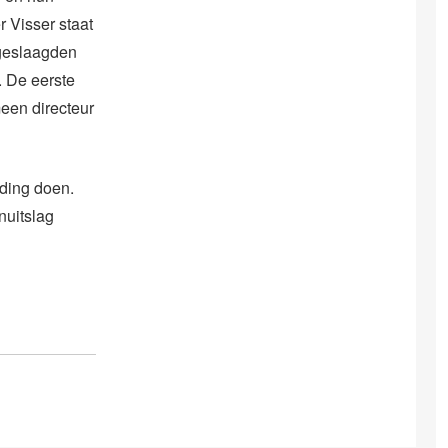
 Visser staat
 geslaagden
. De eerste
meen directeur
iding doen.
nuitslag