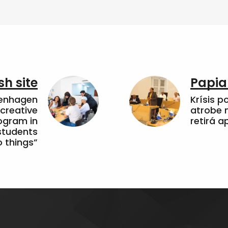
sh site
Papia
penhagen
Krísis p
 creative
atrobe n
ogram in
retirá 
students
 things”