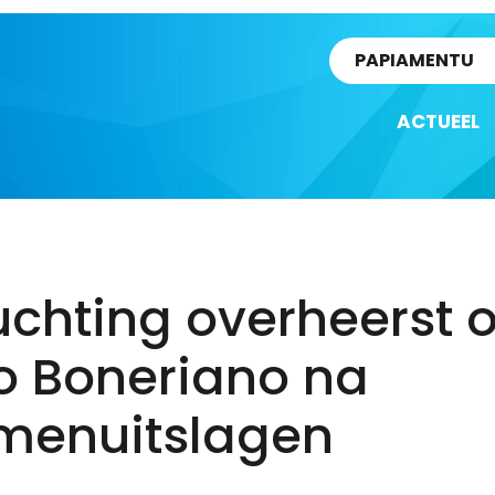
rtikel
PAPIAMENTU
ACTUEEL
uchting overheerst 
o Boneriano na
menuitslagen