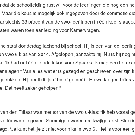
 omdat de schoolleiding rust wil voor de leerlingen die nog een 
 Maar die keus is mogelijk ook ingegeven door de commotie die
aar
slechts 33 procent van de vwo-leerlingen
in één keer slaagde
aten waren toen aanleiding voor Kamervragen.
no staat donderdag lachend bij school. Hij is een van de leerlin
n vwo 6 klas van 2014. Afgelopen jaar zakte hij. Nu is hij nog n
a: “Ik had net één tiende tekort voor Spaans. Ik mag een here
er slagen.” Van alles wat er is gezegd en geschreven over zijn kla
getrokken. Hij heeft dit jaar beter geleerd. “En we kregen bijles
. Dat heeft zeker geholpen.”
van den Tillaar was mentor van de vwo 6-klas: “Ik heb vooral 
n vertrouwen te geven. Sommigen waren dat kwijtgeraakt. Steed
gd, ‘Je kunt het, je zit niet voor niks in vwo 6’. Het is voor een 