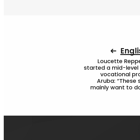
Engli
Loucette Rep
started a mid-level
vocational pr
Aruba: “These 
mainly want to do