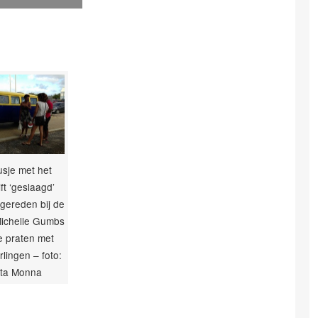
sje met het
ft ‘geslaagd’
gereden bij de
Michelle Gumbs
te praten met
lingen – foto:
ita Monna