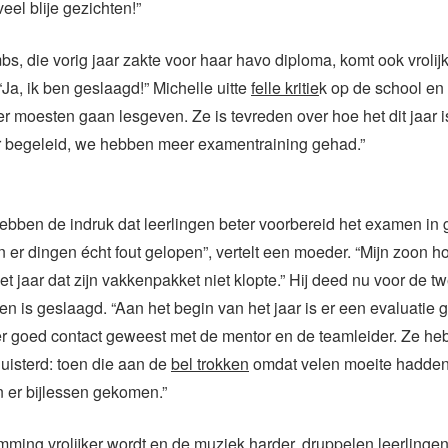
 veel blije gezichten!”
s, die vorig jaar zakte voor haar havo diploma, komt ook vroli
 “Ja, ik ben geslaagd!” Michelle uitte
felle kritie
k op de school en
r moesten gaan lesgeven. Ze is tevreden over hoe het dit jaar i
er begeleid, we hebben meer examentraining gehad.”
bben de indruk dat leerlingen beter voorbereid het examen in g
jn er dingen écht fout gelopen”, vertelt een moeder. “Mijn zoon h
t jaar dat zijn vakkenpakket niet klopte.” Hij deed nu voor de t
 is geslaagd. “Aan het begin van het jaar is er een evaluatie
er goed contact geweest met de mentor en de teamleider. Ze he
luisterd: toen die aan de
bel trokken
omdat velen moeite hadde
n er bijlessen gekomen.”
emming vrolijker wordt en de muziek harder, druppelen leerlinge