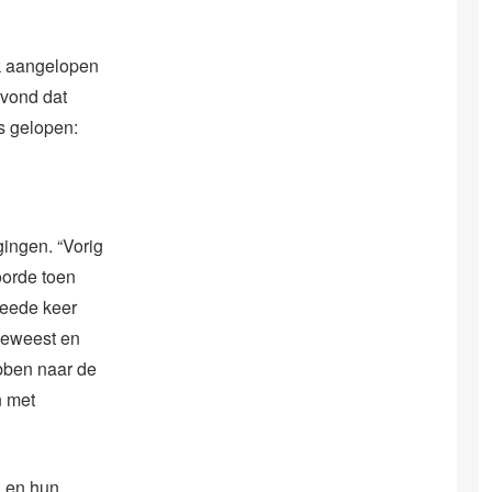
jk aangelopen
 vond dat
s gelopen:
ingen. “Vorig
oorde toen
weede keer
 geweest en
bben naar de
n met
n en hun