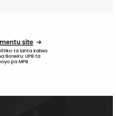
mentu site
olítiko ta lanta kabes
a Boneiru: UPB ta
apoyo pa MPB