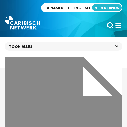
Direct naar artikel
PAPIAMENTU
ENGLISH
NEDERLANDS