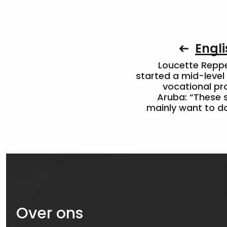
Engli
Loucette Rep
started a mid-level
vocational pr
Aruba: “These 
mainly want to do
Over ons