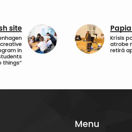
sh site
Papia
penhagen
Krísis p
 creative
atrobe n
ogram in
retirá 
students
 things”
Menu