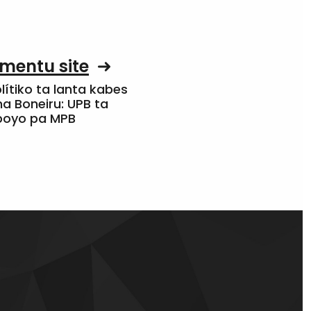
mentu site
olítiko ta lanta kabes
a Boneiru: UPB ta
apoyo pa MPB