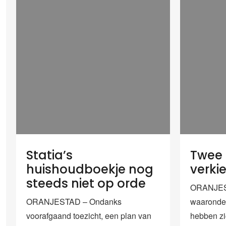
Statia’s
Twee 
huishoudboekje nog
verki
steeds niet op orde
ORANJEST
ORANJESTAD – Ondanks
waaronde
voorafgaand toezicht, een plan van
hebben zi