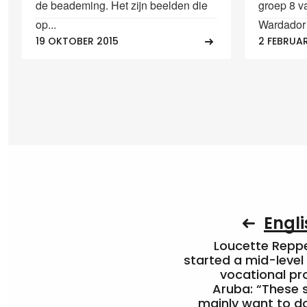
de beademing. Het zijn beelden die
groep 8 v
op...
Wardador 
19 OKTOBER 2015
2 FEBRUAR
Engli
Loucette Rep
started a mid-level
vocational pr
Aruba: “These 
mainly want to do