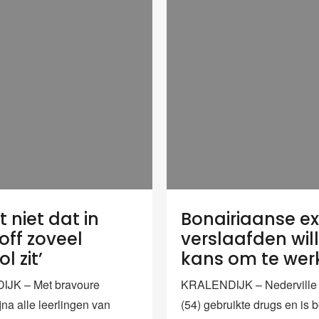
st niet dat in
Bonairiaanse e
off zoveel
verslaafden wil
l zit’
kans om te wer
JK – Met bravoure
KRALENDIJK – Nederville 
na alle leerlingen van
(54) gebruikte drugs en is 