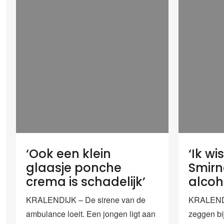
‘Ook een klein
‘Ik wi
glaasje ponche
Smirn
crema is schadelijk’
alcoho
KRALENDIJK – De sirene van de
KRALENDI
ambulance loeit. Een jongen ligt aan
zeggen bij