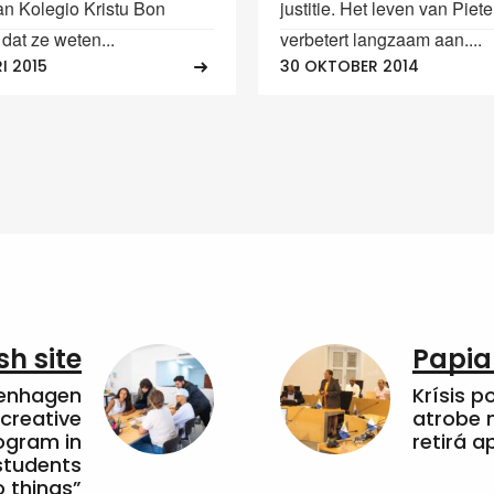
an Kolegio Kristu Bon
justitie. Het leven van Piete
dat ze weten...
verbetert langzaam aan....
I 2015
30 OKTOBER 2014
sh site
Papia
penhagen
Krísis p
 creative
atrobe n
ogram in
retirá 
students
 things”