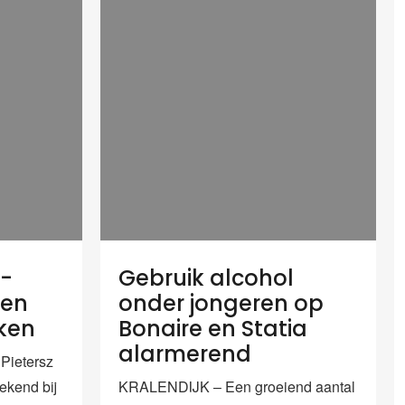
x-
Gebruik alcohol
len
onder jongeren op
ken
Bonaire en Statia
alarmerend
Pietersz
bekend bij
KRALENDIJK – Een groeiend aantal