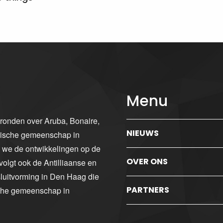
Menu
gronden over Aruba, Bonaire,
NIEUWS
ibische gemeenschap in
n we de ontwikkelingen op de
OVER ONS
volgt ook de Antilliaanse en
luitvorming in Den Haag die
PARTNERS
sche gemeenschap in