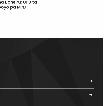
a Boneiru: UPB ta
apoyo pa MPB