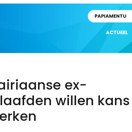
rtikel
PAPIAMENTU
ACTUEEL
airiaanse ex-
laafden willen kan
werken