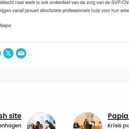
oektocht naar werk is ook onderdeel van de zorg van de SVP-CN
ijgen vanaf januari structurele professionele hulp voor hun ar
Osepa
sh site
Papia
penhagen
Krísis p