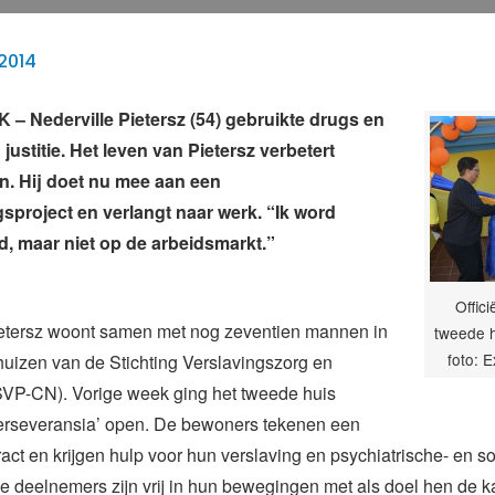
2014
 Nederville Pietersz (54) gebruikte drugs en
 justitie. Het leven van Pietersz verbetert
. Hij doet nu mee aan een
sproject en verlangt naar werk. “Ik word
, maar niet op de arbeidsmarkt.”
Offic
ietersz woont samen met nog zeventien mannen in
tweede 
foto: 
uizen van de Stichting Verslavingszorg en
(SVP-CN). Vorige week ging het tweede huis
erseveransia’ open. De bewoners tekenen een
tract en krijgen hulp voor hun verslaving en psychiatrische- en s
 deelnemers zijn vrij in hun bewegingen met als doel hen de k