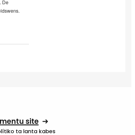
. De
beidswens.
mentu site
olítiko ta lanta kabes