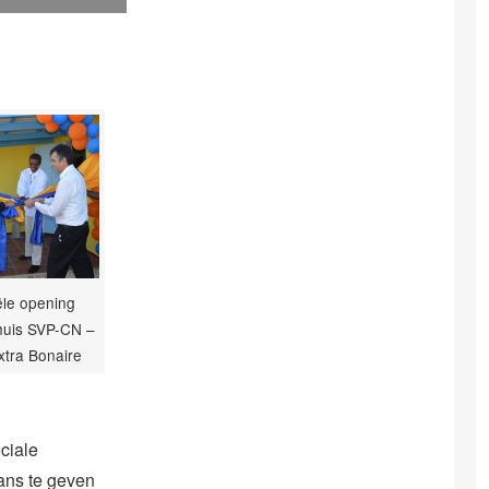
iële opening
huis SVP-CN –
Extra Bonaire
ociale
ans te geven