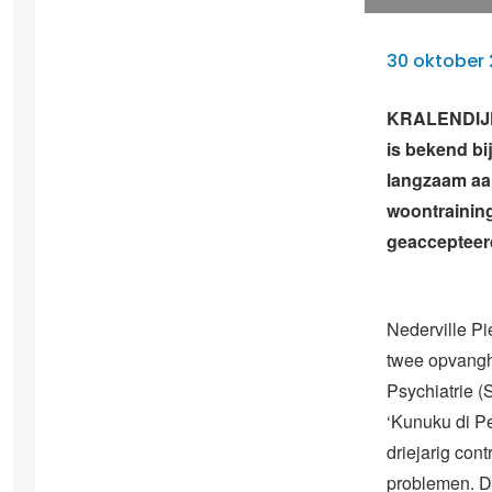
30 oktober 
KRALENDIJK –
is bekend bij
langzaam aan
woontraining
geaccepteerd
Nederville P
twee opvangh
Psychiatrie 
‘Kunuku di P
driejarig con
problemen. De