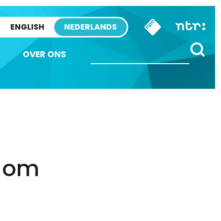
ENGLISH
NEDERLANDS
OVER ONS
s om