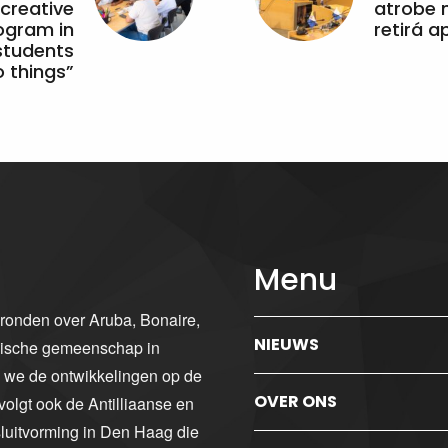
 creative
atrobe n
ogram in
retirá 
students
 things”
Menu
gronden over Aruba, Bonaire,
NIEUWS
ibische gemeenschap in
n we de ontwikkelingen op de
OVER ONS
volgt ook de Antilliaanse en
luitvorming in Den Haag die