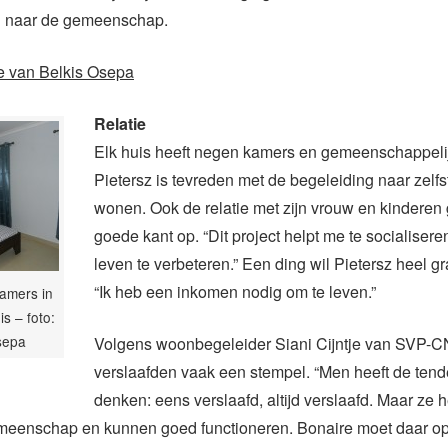
en naar de gemeenschap.
e van Belkis Osepa
Relatie
Elk huis heeft negen kamers en gemeenschappelij
Pietersz is tevreden met de begeleiding naar zelf
wonen. Ook de relatie met zijn vrouw en kinderen
goede kant op. “Dit project helpt me te socialisere
leven te verbeteren.” Een ding wil Pietersz heel g
“Ik heb een inkomen nodig om te leven.”
amers in
s – foto:
sepa
Volgens woonbegeleider Siani Cijntje van SVP-CN
verslaafden vaak een stempel. “Men heeft de ten
denken: eens verslaafd, altijd verslaafd. Maar ze
emeenschap en kunnen goed functioneren. Bonaire moet daar o