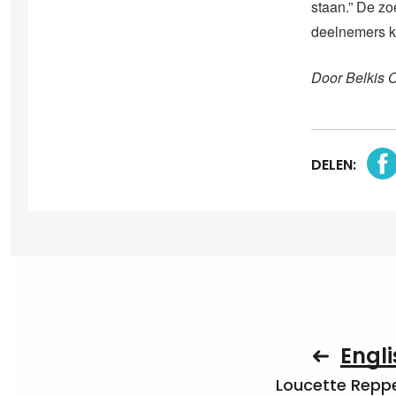
staan.” De z
deelnemers kr
Door Belkis 
DELEN:
Engli
Loucette Rep