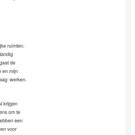
ke ruimten.
standig
 gaat de
n en mijn
raag: werken.
 krijgen
dens om te
 hebben een
pen voor