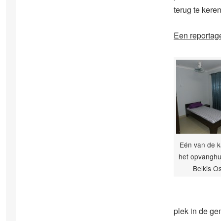
terug te ker
Een reportag
Eén van de k
het opvanghui
Belkis O
plek in de g