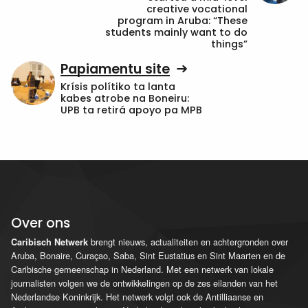
creative vocational
program in Aruba: “These
students mainly want to do
things”
Papiamentu site
Krísis polítiko ta lanta
kabes atrobe na Boneiru:
UPB ta retirá apoyo pa MPB
Over ons
brengt nieuws, actualiteiten en achtergronden over
Caribisch Netwerk
Aruba, Bonaire, Curaçao, Saba, Sint Eustatius en Sint Maarten en de
Caribische gemeenschap in Nederland. Met een netwerk van lokale
journalisten volgen we de ontwikkelingen op de zes eilanden van het
Nederlandse Koninkrijk. Het netwerk volgt ook de Antilliaanse en