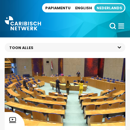
Direct naar artikel
PAPIAMENTU
ENGLISH
NEDERLANDS