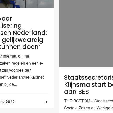
voor
lisering
isch Nederland:
 gelijkwaardig
kunnen doen’
 internet, online
zaken regelen en een e-
t zijn voorbeelden
Staatssecretari
et Nederlandse kabinet
Klijnsma start 
n bij de...
aan BES
THE BOTTOM – Staatssecre
ER 2022
Sociale Zaken en Werkgel