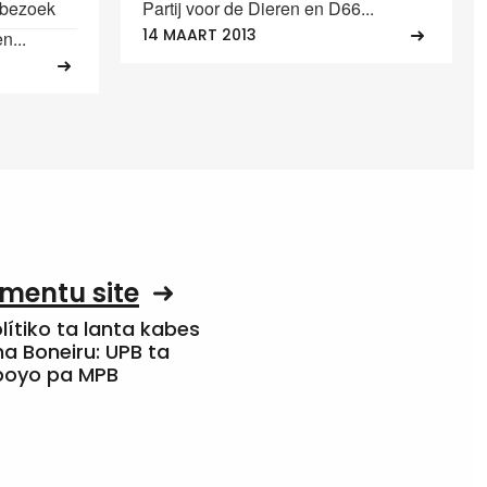
rkbezoek
Partij voor de Dieren en D66...
14 MAART 2013
n...
mentu site
olítiko ta lanta kabes
a Boneiru: UPB ta
apoyo pa MPB