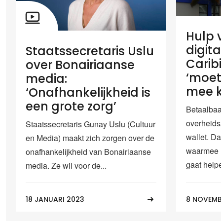
Hulp 
digita
Staatssecretaris Uslu
Carib
over Bonairiaanse
‘moet
media:
mee 
‘Onafhankelijkheid is
een grote zorg’
Betaalbaar
overheids
Staatssecretaris Gunay Uslu (Cultuur
wallet. Da
en Media) maakt zich zorgen over de
waarmee h
onafhankelijkheid van Bonairiaanse
gaat helpe
media. Ze wil voor de...
18 JANUARI 2023
8 NOVEMB