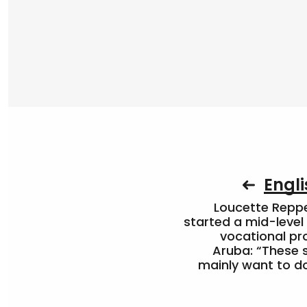
Engli
Loucette Rep
started a mid-level
vocational pr
Aruba: “These 
mainly want to do