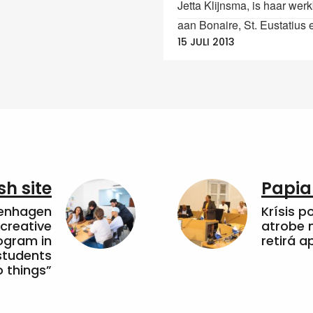
Jetta Klijnsma, is haar we
aan Bonaire, St. Eustatius e
15 JULI 2013
sh site
Papia
penhagen
Krísis p
 creative
atrobe n
ogram in
retirá 
students
 things”