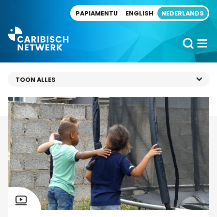
Direct naar artikel
PAPIAMENTU
ENGLISH
NEDERLANDS