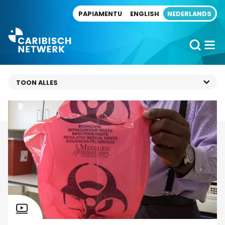
Direct naar artikel
PAPIAMENTU
ENGLISH
NEDERLANDS