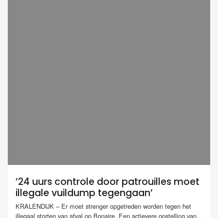
’24 uurs controle door patrouilles moet
illegale vuildump tegengaan’
KRALENDIJK – Er moet strenger opgetreden worden tegen het
illegaal storten van afval op Bonaire. Een actievere opstelling van...