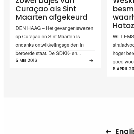
Zowel bajes van
Weski
Curaçao als Sint
besme
Maarten afgekeurd
waarh
Hato
DEN HAAG – Het gevangeniswezen
op Curaçao en Sint Maarten is
WILLEMST
ondanks ontwikkelingsgelden in
strafadvoc
beroerde staat. De SDKK- en...
hoger ber
5 MEI 2016
goed woor
8 APRIL 2
Engli