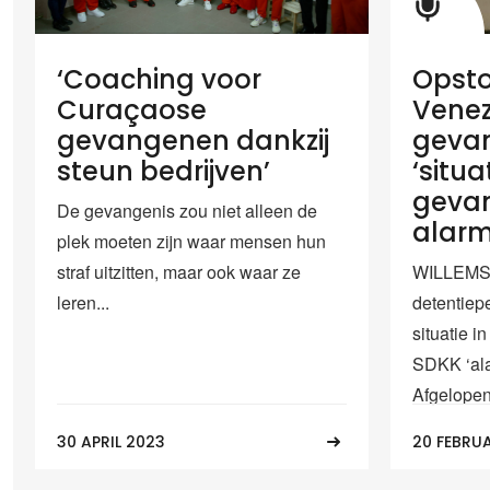
‘Coaching voor
Opst
Curaçaose
Vene
gevangenen dankzij
geva
steun bedrijven’
‘situa
gevan
De gevangenis zou niet alleen de
alarm
plek moeten zijn waar mensen hun
straf uitzitten, maar ook waar ze
WILLEMST
leren...
detentie
situatie 
SDKK ‘ala
Afgelopen.
30 APRIL 2023
20 FEBRU