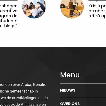
penhagen
Krísis p
 creative
atrobe n
ogram in
retirá 
students
 things”
Menu
gronden over Aruba, Bonaire,
NIEUWS
ibische gemeenschap in
n we de ontwikkelingen op de
OVER ONS
volgt ook de Antilliaanse en