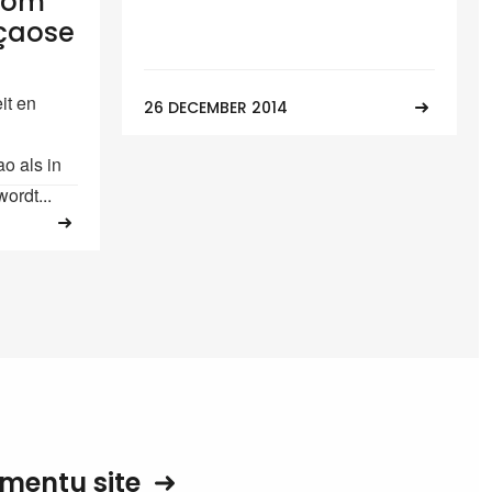
n om
çaose
it en
26 DECEMBER 2014
o als in
wordt...
mentu site