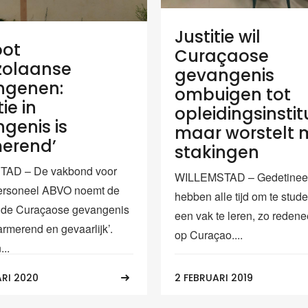
Justitie wil
oot
Curaçaose
zolaanse
gevangenis
ngenen:
ombuigen tot
tie in
opleidingsinstit
genis is
maar worstelt 
erend’
stakingen
AD – De vakbond voor
WILLEMSTAD – Gedetinee
personeel ABVO noemt de
hebben alle tijd om te stud
in de Curaçaose gevangenis
een vak te leren, zo redeneer
rmerend en gevaarlijk’.
op Curaçao....
..
ARI 2020
2 FEBRUARI 2019