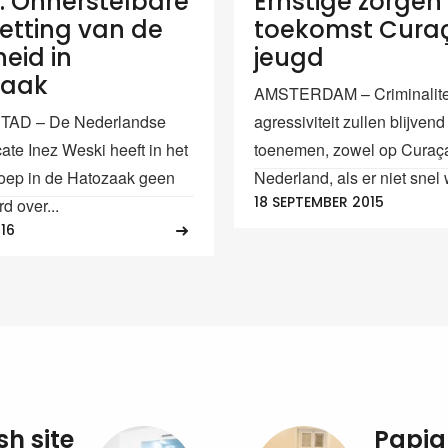
: Onherstelbare
Ernstige zorge
tting van de
toekomst Cura
eid in
jeugd
zaak
AMSTERDAM – Criminalite
AD – De Nederlandse
agressiviteit zullen blijvend
ate Inez Weski heeft in het
toenemen, zowel op Curaça
oep in de Hatozaak geen
Nederland, als er niet snel 
18 SEPTEMBER 2015
d over...
016
sh site
Papia