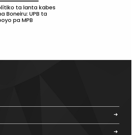
olítiko ta lanta kabes
a Boneiru: UPB ta
apoyo pa MPB