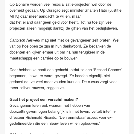
Op Bonaire worden veel resocialisatie-projecten wel door de
overheid gedaan. Op Curaçao zegt minister Shalten Hato (Justitie,
MFK) daar meer aandacht te willen, maar
dat het eiland daar geen geld voor heeft.
Tot nu toe zijn veel
projecten alleen mogelijk dankzij de giften van het bedrijfsleven.
mag niet met de gevangenen zelf praten. Wel
Caribisch Netwerk
valt op hoe open ze zijn in hun dankwoord. Ze bedanken de
docenten en kijken ernaar uit om na hun terugkeer in de
maatschappij een carrière op te bouwen.
Daar hebben ze nooit aan gedacht totdat ze aan ‘Second Chance’
begonnen, is wat er wordt gezegd. Ze hadden eigenlijk niet
gedacht dat ze veel meer zouden kunnen. De cursus zorgt voor
meer zelfvertrouwen, zeggen ze.
Gaat het project een verschil maken?
Gevangenen leren ook waarom het hebben van
doorzettingsvermogen belangrijk is in het leven, vertelt interim-
directeur Richenald Ricardo. “Een onmisbaar aspect voor ex-
gedetineerden die een nieuw leven willen opbouwen.”