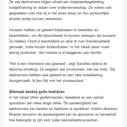
De zes deelnemers krijgen alvast een loopbaanbegeleiding,
budgettraining en lessen over ondernemerschap. Ze voeren ook
gesprekken over hoe zij in het leven staan en hun persoonlijke
situatie straks kunnen verbeteren.
Intussen hebben ze geleerd kalebassen te bewerken en
beschilderen, om die bijvoorbeeld te kunnen verkopen als souvenir.
Ze hebben Chichi’s beschilderd en
(handenarbeid)
obra di man
gemaakt, zoals houten kinderstoelen. In het lokaal staan maar
weinig producten. Het meeste is al weggeven aan familie.
“Het is een intensieve reis geweest”, zegt Sanches tijdens de
diploma-uitreiking. Ze reageert wat emotioneel, ook van trots. “De
deelnemers hebben veel geleerd en een hele ontwikkeling
doorgemaakt. Ik ben blij met het eindresultaat.”
Allemaal dankzij gulle bedrijven
In het lokaal zitten gedetineerden, bewakers en een aantal
sponsoren aan twee lange tafels. De aanwezigheid van
werknemers van banken en bedrijven is opvallend. Interim-directeur
Ricardo benoemt de aanwezigheid van de sponsoren en benadrukt
hoe belangrijk zij zijn voor zulke resocialisatie-projecten.