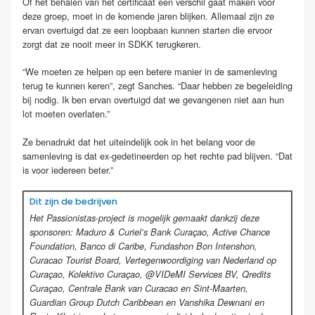
Of het behalen van het certificaat een verschil gaat maken voor
deze groep, moet in de komende jaren blijken. Allemaal zijn ze
ervan overtuigd dat ze een loopbaan kunnen starten die ervoor
zorgt dat ze nooit meer in SDKK terugkeren.
“We moeten ze helpen op een betere manier in de samenleving
terug te kunnen keren”, zegt Sanches. “Daar hebben ze begeleiding
bij nodig. Ik ben ervan overtuigd dat we gevangenen niet aan hun
lot moeten overlaten.”
Ze benadrukt dat het uiteindelijk ook in het belang voor de
samenleving is dat ex-gedetineerden op het rechte pad blijven. “Dat
is voor iedereen beter.”
Dit zijn de bedrijven
Het Passionistas-project is mogelijk gemaakt dankzij deze
sponsoren: Maduro & Curiel’s Bank Curaçao, Active Chance
Foundation, Banco di Caribe, Fundashon Bon Intenshon,
Curacao Tourist Board, Vertegenwoordiging van Nederland op
Curaçao, Kolektivo Curaçao, @VIDeMI Services BV, Qredits
Curaçao, Centrale Bank van Curacao en Sint-Maarten,
Guardian Group Dutch Caribbean en Vanshika Dewnani en