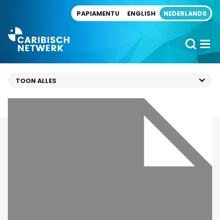
Direct naar artikel
PAPIAMENTU
ENGLISH
NEDERLANDS